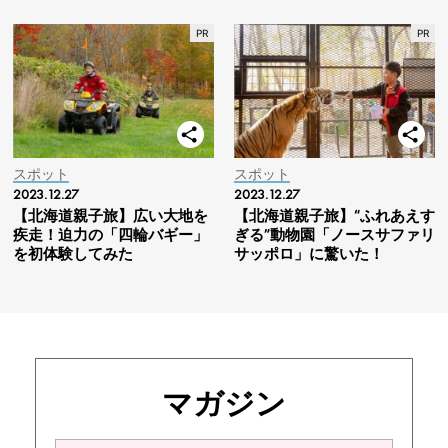
スポット
スポット
2023.12.27
2023.12.27
【北海道親子旅】広い大地を
【北海道親子旅】“ふれあえす
疾走！迫力の「四輪バギー」
ぎる”動物園「ノースサファリ
を初体験してみた
サッポロ」に驚いた！
マガジン