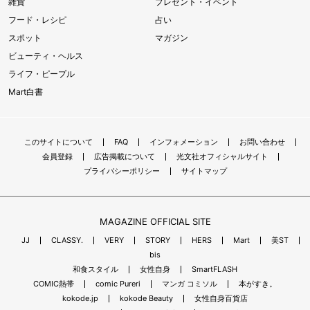
雑貨
プレゼント・イベント
フード・レシピ
占い
スポット
マガジン
ビューティ・ヘルス
ライフ・ピープル
Mart白書
このサイトについて
FAQ
インフォメーション
お問い合わせ
会員登録
広告掲載について
光文社オフィシャルサイト
プライバシーポリシー
サイトマップ
MAGAZINE OFFICIAL SITE
JJ
CLASSY.
VERY
STORY
HERS
Mart
美ST
bis
和食スタイル
女性自身
SmartFLASH
COMIC熱帯
comic Pureri
マンガ コミソル
本がすき。
kokode.jp
kokode Beauty
女性自身百貨店