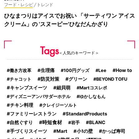
フード・レシピ
/ トレンド
ひなまつりはアイスでお祝い 「サーティワン アイス
クリーム」の ‘スヌーピー’ひなだんかざり
Tags
＜人気のキーワード＞
How to
働き方改革
生理痛
100円グッズ
Lee
防災対策
グリーン
チャコット
BEYOND TOFU
キャンプスイーツ
細貝萌
Martコスレポ
ディズニーアンバサダーホテル
ゆかしなもん
チキン料理
クレイジーソルト
ファミリーレストラン
StandardProducts
時短食材
BLANC
自然ぐすり
岩手
かっぱ寿司
手づくりスイーツ
Mart
小1の壁