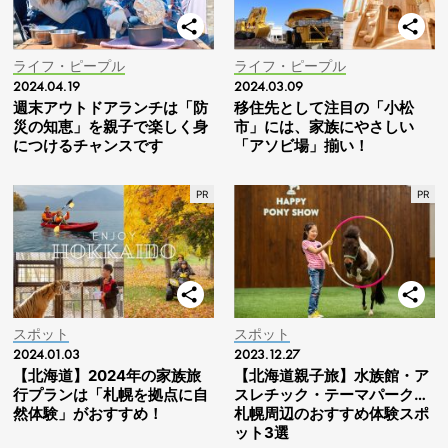
ライフ・ピープル
ライフ・ピープル
2024.04.19
2024.03.09
週末アウトドアランチは「防
移住先として注目の「小松
災の知恵」を親子で楽しく身
市」には、家族にやさしい
につけるチャンスです
「アソビ場」揃い！
スポット
スポット
2024.01.03
2023.12.27
【北海道】2024年の家族旅
【北海道親子旅】水族館・ア
行プランは「札幌を拠点に自
スレチック・テーマパーク…
然体験」がおすすめ！
札幌周辺のおすすめ体験スポ
ット3選