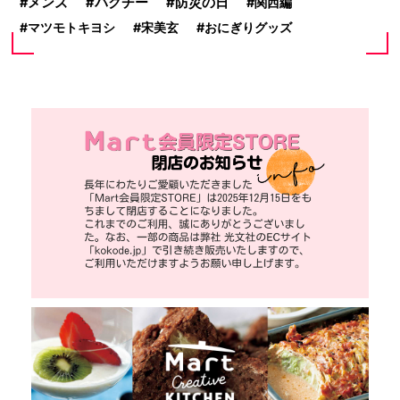
防災の日
メンズ
パクチー
関西編
マツモトキヨシ
宋美玄
おにぎりグッズ