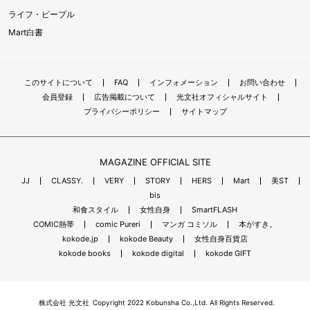
ライフ・ピープル
Mart白書
このサイトについて
FAQ
インフォメーション
お問い合わせ
会員登録
広告掲載について
光文社オフィシャルサイト
プライバシーポリシー
サイトマップ
MAGAZINE OFFICIAL SITE
JJ
CLASSY.
VERY
STORY
HERS
Mart
美ST
bis
和食スタイル
女性自身
SmartFLASH
COMIC熱帯
comic Pureri
マンガ コミソル
本がすき。
kokode.jp
kokode Beauty
女性自身百貨店
kokode books
kokode digital
kokode GIFT
株式会社 光文社
Copyright 2022 Kobunsha Co.,Ltd. All Rights Reserved.