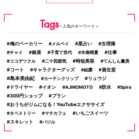
Tags
＜人気のキーワード＞
星占い
俺のベーカリー
メルペイ
生理痛
チャイ
銀座
子育て世代
木南晴夏
仕事
時短美容
ココデツクル
二十四節気
てんしん書房
コート
キャラクターグッズ
結露
資生堂
島本美由紀
リュウジ
カーテンクリップ
イオン
ドライヤー
AJINOMOTO
防水
Spira
300円ショップ
プラン
おうちがジムになる！YouTubeエクササイズ
いちごスイーツ
タペストリー
マチカフェ
スキレット
バジル