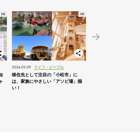
2024.03.09
ライフ・ピープル
2024.01.03
スポット
知
移住先として注目の「小松市」に
【北海道】2024年の家
ャ
は、家族にやさしい「アソビ場」揃
は「札幌を拠点に自然体
い！
すめ！