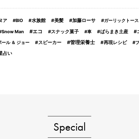
加藤ローサ
ヌア
BIO
水族館
美髪
ガーリックトース
エコ
Snow Man
スナック菓子
車
ばらまき土産
管理栄養士
ポール ＆ ジョー
スピーカー
再現レシピ
星占い
Special