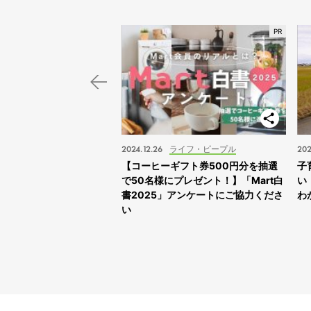
スポット
2024.12.26
ライフ・ピープル
202
子旅】“ふれあえすぎる”動
【コーヒーギフト券500円分を抽選
子
スサファリサッポロ」に
で50名様にプレゼント！】「Mart白
い
書2025」アンケートにご協力くださ
わ
い