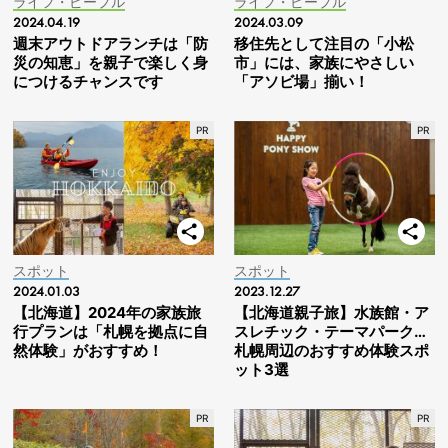
ライフ・ピープル
ライフ・ピープル
2024.04.19
2024.03.09
週末アウトドアランチは「防
移住先として注目の「小松
災の知恵」を親子で楽しく身
市」には、家族にやさしい
につけるチャンスです
「アソビ場」揃い！
スポット
スポット
2024.01.03
2023.12.27
【北海道】2024年の家族旅
【北海道親子旅】水族館・ア
行プランは「札幌を拠点に自
スレチック・テーマパーク…
然体験」がおすすめ！
札幌周辺のおすすめ体験スポ
ット3選