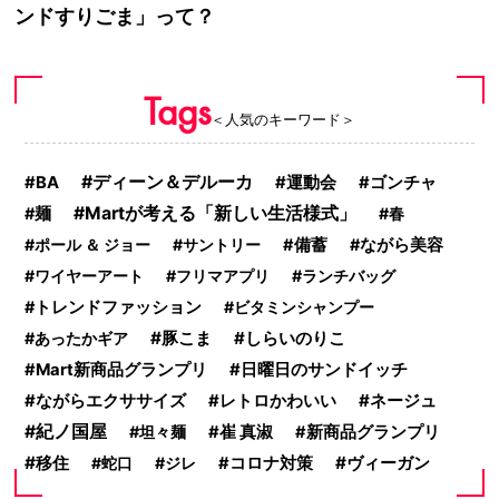
ンドすりごま」って？
Tags
＜人気のキーワード＞
ディーン＆デルーカ
運動会
BA
ゴンチャ
Martが考える「新しい生活様式」
麺
春
ポール ＆ ジョー
サントリー
備蓄
ながら美容
ワイヤーアート
フリマアプリ
ランチバッグ
トレンドファッション
ビタミンシャンプー
豚こま
しらいのりこ
あったかギア
Mart新商品グランプリ
日曜日のサンドイッチ
ネージュ
ながらエクササイズ
レトロかわいい
紀ノ国屋
坦々麺
崔 真淑
新商品グランプリ
移住
ヴィーガン
蛇口
ジレ
コロナ対策