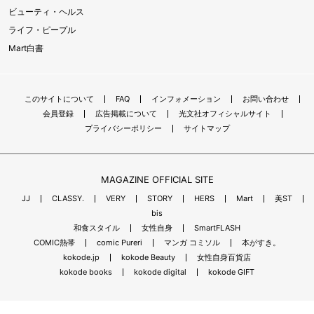
ビューティ・ヘルス
ライフ・ピープル
Mart白書
このサイトについて
FAQ
インフォメーション
お問い合わせ
会員登録
広告掲載について
光文社オフィシャルサイト
プライバシーポリシー
サイトマップ
MAGAZINE OFFICIAL SITE
JJ
CLASSY.
VERY
STORY
HERS
Mart
美ST
bis
和食スタイル
女性自身
SmartFLASH
COMIC熱帯
comic Pureri
マンガ コミソル
本がすき。
kokode.jp
kokode Beauty
女性自身百貨店
kokode books
kokode digital
kokode GIFT