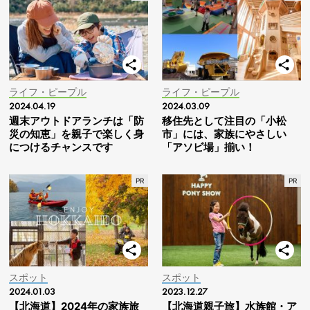
ライフ・ピープル
ライフ・ピープル
2024.04.19
2024.03.09
週末アウトドアランチは「防
移住先として注目の「小松
災の知恵」を親子で楽しく身
市」には、家族にやさしい
につけるチャンスです
「アソビ場」揃い！
スポット
スポット
2024.01.03
2023.12.27
【北海道】2024年の家族旅
【北海道親子旅】水族館・ア