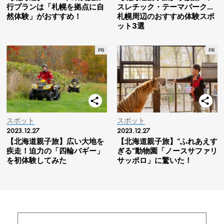
行プランは「札幌を拠点に自
スレチック・テーマパーク…
然体験」がおすすめ！
札幌周辺のおすすめ体験スポ
ット3選
スポット
スポット
2023.12.27
2023.12.27
【北海道親子旅】広い大地を
【北海道親子旅】“ふれあえす
疾走！迫力の「四輪バギー」
ぎる”動物園「ノースサファリ
を初体験してみた
サッポロ」に驚いた！