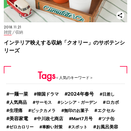
2018.11.21
雑貨
/ 収納
インテリア映えする収納「クオリー」のサボテンシ
リーズ
Tags
＜人気のキーワード＞
2024年春号
一麺一菜
韓国ドラマ
日差し
人気商品
サーモス
シンシア・ガーデン
ロカボ
生理痛
ビックカメラ
無印のお菓子
エクセル
美容家電
中川政七商店
Mart7月号
ツナ缶
お風呂美容
ゼロカロリー
車酔い対策
スポット