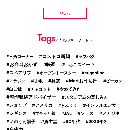
MORE
Tags
＜人気のキーワード＞
コストコ新顔
三角コーナー
ラブパク
お弁当おかず
映画
いちごスイーツ
スペアリブ
オーブントースター
mignolina
手帳
抹茶
Martおうち部
アラジン
ビーガン
白ご飯
チャコット
やめてみた
整理収納アドバイザー
スタジアムの楽しみ方
アメリカ
ショップ
ｙふうう
インフルエンサー
ソース
レギンス
プチッと鍋
JAL
メカジキ
いのうえ陽子
資生堂
80年代
2023年冬
免疫力