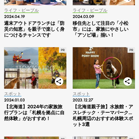
ライフ・ピープル
ライフ・ピープル
2024.04.19
2024.03.09
週末アウトドアランチは「防
移住先として注目の「小松
災の知恵」を親子で楽しく身
市」には、家族にやさしい
につけるチャンスです
「アソビ場」揃い！
スポット
スポット
2024.01.03
2023.12.27
【北海道】2024年の家族旅
【北海道親子旅】水族館・ア
行プランは「札幌を拠点に自
スレチック・テーマパーク…
然体験」がおすすめ！
札幌周辺のおすすめ体験スポ
ット3選