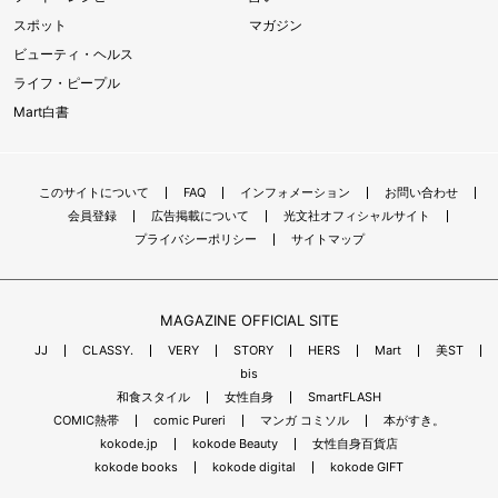
スポット
マガジン
ビューティ・ヘルス
ライフ・ピープル
Mart白書
このサイトについて
FAQ
インフォメーション
お問い合わせ
会員登録
広告掲載について
光文社オフィシャルサイト
プライバシーポリシー
サイトマップ
MAGAZINE OFFICIAL SITE
JJ
CLASSY.
VERY
STORY
HERS
Mart
美ST
bis
和食スタイル
女性自身
SmartFLASH
COMIC熱帯
comic Pureri
マンガ コミソル
本がすき。
kokode.jp
kokode Beauty
女性自身百貨店
kokode books
kokode digital
kokode GIFT