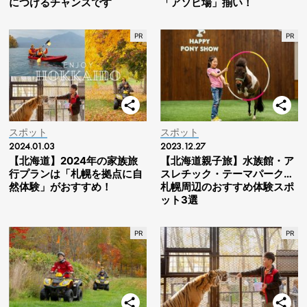
につけるチャンスです
「アソビ場」揃い！
スポット
スポット
2024.01.03
2023.12.27
【北海道】2024年の家族旅
【北海道親子旅】水族館・ア
行プランは「札幌を拠点に自
スレチック・テーマパーク…
然体験」がおすすめ！
札幌周辺のおすすめ体験スポ
ット3選