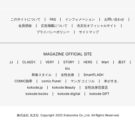
このサイトについて
FAQ
インフォメーション
お問い合わせ
会員登録
広告掲載について
光文社オフィシャルサイト
プライバシーポリシー
サイトマップ
MAGAZINE OFFICIAL SITE
JJ
CLASSY.
VERY
STORY
HERS
Mart
美ST
bis
和食スタイル
女性自身
SmartFLASH
COMIC熱帯
comic Pureri
マンガ コミソル
本がすき。
kokode.jp
kokode Beauty
女性自身百貨店
kokode books
kokode digital
kokode GIFT
株式会社 光文社
Copyright 2022 Kobunsha Co.,Ltd. All Rights Reserved.