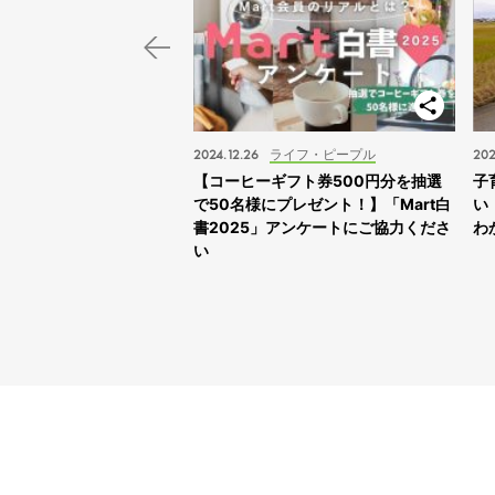
スポット
2024.12.26
ライフ・ピープル
202
子旅】“ふれあえすぎる”動
【コーヒーギフト券500円分を抽選
子
スサファリサッポロ」に
で50名様にプレゼント！】「Mart白
い
書2025」アンケートにご協力くださ
わ
い