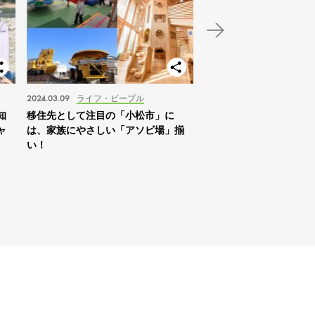
2024.03.09
ライフ・ピープル
2024.01.03
スポット
知
移住先として注目の「小松市」に
【北海道】2024年の家
ャ
は、家族にやさしい「アソビ場」揃
は「札幌を拠点に自然体
い！
すめ！