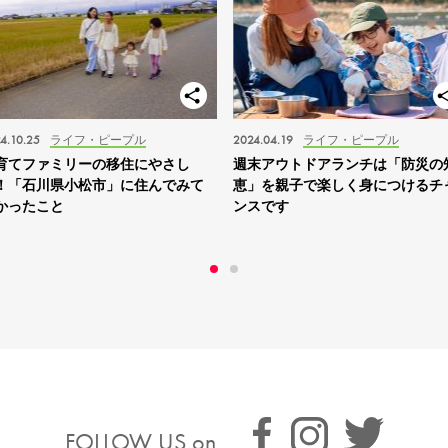
4.10.25
ライフ・ピープル
2024.04.19
ライフ・ピープル
育てファミリーの移住にやさし
週末アウトドアランチは「防災の
！「石川県小松市」に住んでみて
恵」を親子で楽しく身につけるチ
かったこと
ンスです
FOLLOW US on