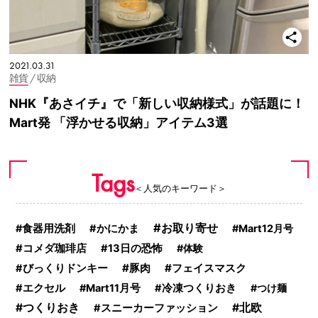
2021.03.31
雑貨
/ 収納
NHK『あさイチ』で「新しい収納様式」が話題に！
Mart発 「浮かせる収納」アイテム3選
Tags
＜人気のキーワード＞
お取り寄せ
食器用洗剤
かにかま
Mart12月号
コメダ珈琲店
13日の恐怖
体験
豚肉
フェイスマスク
びっくりドンキー
エクセル
Mart11月号
冷凍つくりおき
つけ麺
つくりおき
北欧
スニーカーファッション