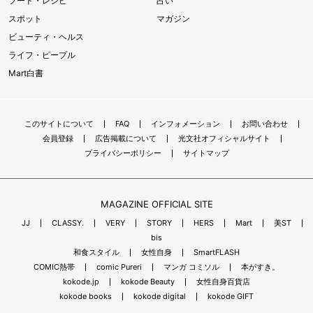
フード・レシピ
占い
スポット
マガジン
ビューティ・ヘルス
ライフ・ピープル
Mart白書
このサイトについて
FAQ
インフォメーション
お問い合わせ
会員登録
広告掲載について
光文社オフィシャルサイト
プライバシーポリシー
サイトマップ
MAGAZINE OFFICIAL SITE
JJ
CLASSY.
VERY
STORY
HERS
Mart
美ST
bis
和食スタイル
女性自身
SmartFLASH
COMIC熱帯
comic Pureri
マンガ コミソル
本がすき。
kokode.jp
kokode Beauty
女性自身百貨店
kokode books
kokode digital
kokode GIFT