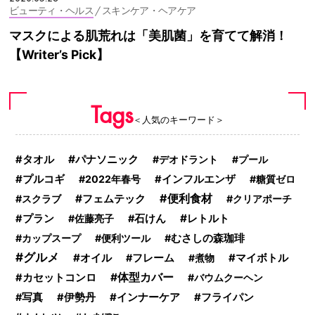
ビューティ・ヘルス
/ スキンケア・ヘアケア
マスクによる肌荒れは「美肌菌」を育てて解消！
【Writer’s Pick】
Tags
＜人気のキーワード＞
パナソニック
タオル
デオドラント
プール
プルコギ
2022年春号
インフルエンザ
糖質ゼロ
便利食材
フェムテック
スクラブ
クリアポーチ
レトルト
プラン
佐藤亮子
石けん
カップスープ
便利ツール
むさしの森珈琲
グルメ
オイル
マイボトル
フレーム
煮物
体型カバー
カセットコンロ
バウムクーヘン
インナーケア
写真
伊勢丹
フライパン