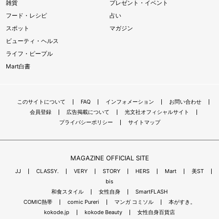
雑貨
プレゼント・イベント
フード・レシピ
占い
スポット
マガジン
ビューティ・ヘルス
ライフ・ピープル
Mart白書
このサイトについて
FAQ
インフォメーション
お問い合わせ
会員登録
広告掲載について
光文社オフィシャルサイト
プライバシーポリシー
サイトマップ
MAGAZINE OFFICIAL SITE
JJ
CLASSY.
VERY
STORY
HERS
Mart
美ST
bis
和食スタイル
女性自身
SmartFLASH
COMIC熱帯
comic Pureri
マンガ コミソル
本がすき。
kokode.jp
kokode Beauty
女性自身百貨店