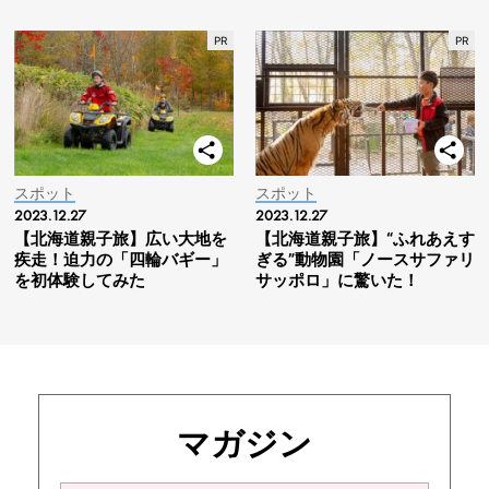
スポット
スポット
2023.12.27
2023.12.27
【北海道親子旅】広い大地を
【北海道親子旅】“ふれあえす
疾走！迫力の「四輪バギー」
ぎる”動物園「ノースサファリ
を初体験してみた
サッポロ」に驚いた！
マガジン