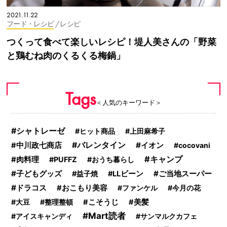
2021.11.22
フード・レシピ
/ レシピ
つくって食べて楽しいレシピ！堤人美さんの「野菜
と鶏むね肉のくるくる梅鍋」
Tags
＜人気のキーワード＞
シャトレーゼ
ヒット商品
上田麻希子
バレンタイン
イオン
中川政七商店
cocovani
キャンプ
肉料理
PUFFZ
おうち暮らし
子どもグッズ
ご当地スーパー
益子焼
LLビーン
ドラコス
おこもり美容
ファンケル
今月の花
大豆
整理整頓
こそうじ
美髪
Mart読者
アイスキャンディ
サンマルクカフェ