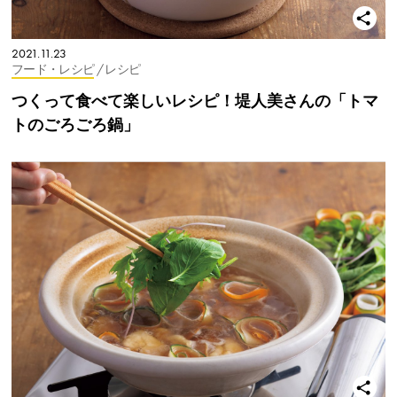
2021.11.23
フード・レシピ
/ レシピ
つくって食べて楽しいレシピ！堤人美さんの「トマ
トのごろごろ鍋」