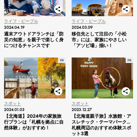
ライフ・ピープル
ライフ・ピープル
2024.04.19
2024.03.09
週末アウトドアランチは「防
移住先として注目の「小松
災の知恵」を親子で楽しく身
市」には、家族にやさしい
につけるチャンスです
「アソビ場」揃い！
スポット
スポット
2024.01.03
2023.12.27
【北海道】2024年の家族旅
【北海道親子旅】水族館・ア
行プランは「札幌を拠点に自
スレチック・テーマパーク…
然体験」がおすすめ！
札幌周辺のおすすめ体験スポ
ット3選