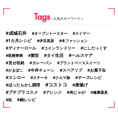
Tags
＜人気のキーワード＞
成城石井
オーブントースター
スイマー
1カ月レシピ
伊豆高原
冬ファッション
ディナーロール
コインランドリー
にしだっくす
ヘルスケア
タイ生活
医療事務
髪型
見せ収納
カレーパン
プラントベーススイーツ
お菓子缶
かまぼこ
牛丼チェーン
スペアリブ
スシロー
ステーキ
クルマ旅
チーズレシピ
コストコ
ほったらかし調理
唐揚げ
プチプラコスメ
アレンジ
肉じゃが
健康器具
鍋レシピ
枕