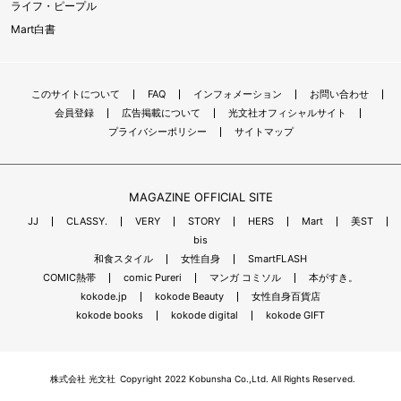
ライフ・ピープル
Mart白書
このサイトについて
FAQ
インフォメーション
お問い合わせ
会員登録
広告掲載について
光文社オフィシャルサイト
プライバシーポリシー
サイトマップ
MAGAZINE OFFICIAL SITE
JJ
CLASSY.
VERY
STORY
HERS
Mart
美ST
bis
和食スタイル
女性自身
SmartFLASH
COMIC熱帯
comic Pureri
マンガ コミソル
本がすき。
kokode.jp
kokode Beauty
女性自身百貨店
kokode books
kokode digital
kokode GIFT
株式会社 光文社
Copyright 2022 Kobunsha Co.,Ltd. All Rights Reserved.