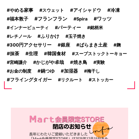
冷凍
やめる家事
スウェット
アイシャドウ
フランフラン
ワッツ
福本敦子
Spira
インナービューティ
パーティー
銘柄米
ふりかけ
レチノール
玉子焼き
300円アクセサリー
銀座
ばらまき土産
麹
抹茶
生理
韓国食材
スープストックトーキョー
宮崎謙介
かじがや卓哉
焼き鳥
実験
お金の制度
鍋つゆ
加湿器
梅干し
フライングタイガー
リクルート
ストッカー