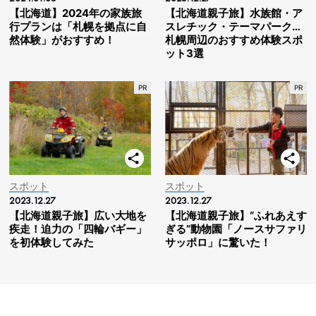
【北海道】2024年の家族旅
【北海道親子旅】水族館・ア
行プランは「札幌を拠点に自
スレチック・テーマパーク…
然体験」がおすすめ！
札幌周辺のおすすめ体験スポ
ット3選
スポット
スポット
2023.12.27
2023.12.27
【北海道親子旅】広い大地を
【北海道親子旅】“ふれあえす
疾走！迫力の「四輪バギー」
ぎる”動物園「ノースサファリ
を初体験してみた
サッポロ」に驚いた！