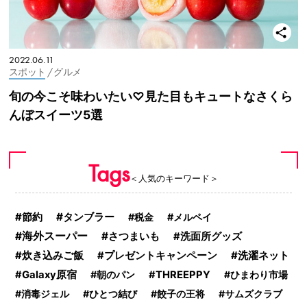
2022.06.11
スポット
/ グルメ
旬の今こそ味わいたい♡見た目もキュートなさくら
んぼスイーツ5選
Tags
＜人気のキーワード＞
節約
タンブラー
税金
メルペイ
海外スーパー
さつまいも
洗面所グッズ
炊き込みご飯
洗濯ネット
プレゼントキャンペーン
Galaxy原宿
朝のパン
THREEPPY
ひまわり市場
消毒ジェル
ひとつ結び
餃子の王将
サムズクラブ