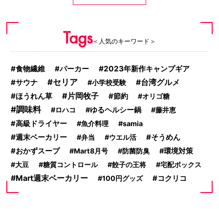
Tags
＜人気のキーワード＞
食物繊維
2023年新作キャンプギア
パーカー
セリア
サウナ
台湾グルメ
小学校受験
片岡牧子
ほうれん草
節約
オリゴ糖
調味料
ロハコ
ゆるヘルシー鍋
藤井恵
高級ドライヤー
魚介料理
samia
週末ベーカリー
そうめん
弁当
ウエル活
おかずスープ
Mart8月号
防菌防臭
環境対策
大豆
糖質コントロール
餃子の王将
宅配ボックス
Mart週末ベーカリー
コクリコ
100円グッズ