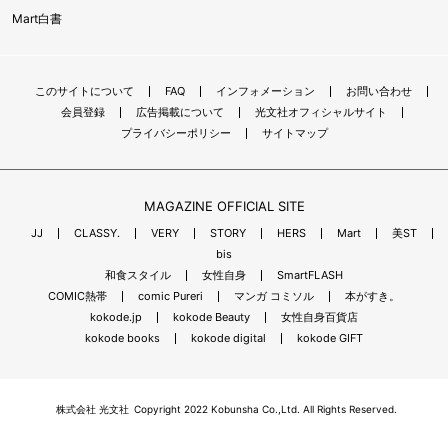
Mart白書
このサイトについて
FAQ
インフォメーション
お問い合わせ
会員登録
広告掲載について
光文社オフィシャルサイト
プライバシーポリシー
サイトマップ
MAGAZINE OFFICIAL SITE
JJ
CLASSY.
VERY
STORY
HERS
Mart
美ST
bis
和食スタイル
女性自身
SmartFLASH
COMIC熱帯
comic Pureri
マンガ コミソル
本がすき。
kokode.jp
kokode Beauty
女性自身百貨店
kokode books
kokode digital
kokode GIFT
株式会社 光文社
Copyright 2022 Kobunsha Co.,Ltd. All Rights Reserved.