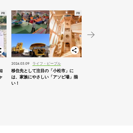
2024.03.09
ライフ・ピープル
2024.01.03
スポット
知
移住先として注目の「小松市」に
【北海道】2024年の家
ャ
は、家族にやさしい「アソビ場」揃
は「札幌を拠点に自然体
い！
すめ！