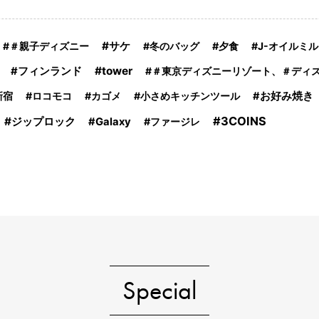
サケ
＃親子ディズニー
冬のバッグ
夕食
J-オイルミ
tower
フィンランド
＃東京ディズニーリゾート、＃ディ
新宿
ロコモコ
カゴメ
小さめキッチンツール
お好み焼き
3COINS
ジップロック
Galaxy
ファージレ
Special