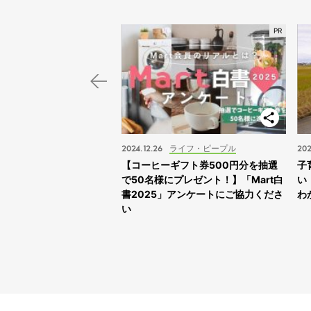
スポット
2024.12.26
ライフ・ピープル
202
子旅】“ふれあえすぎる”動
【コーヒーギフト券500円分を抽選
子
スサファリサッポロ」に
で50名様にプレゼント！】「Mart白
い
書2025」アンケートにご協力くださ
わ
い