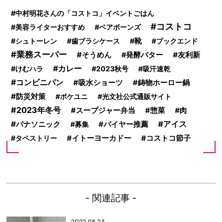
中村明花さんの「コストコ」イベントごはん
コストコ
美容ライターおすすめ
ベアボーンズ
シュトーレン
歯ブラシケース
靴
ブックエンド
業務スーパー
そうめん
発酵バター
友利新
カレー
けむハラ
2023秋号
吸汗速乾
コンビニパン
吸水ショーツ
鋳物ホーロー鍋
防災対策
ポケユニ
光文社公式通販サイト
2023年冬号
スープジャー弁当
惣菜
肉
パナソニック
アイス
募集
バイヤー推薦
タペストリー
イトーヨーカドー
コストコ節子
- 関連記事 -
2022.08.25