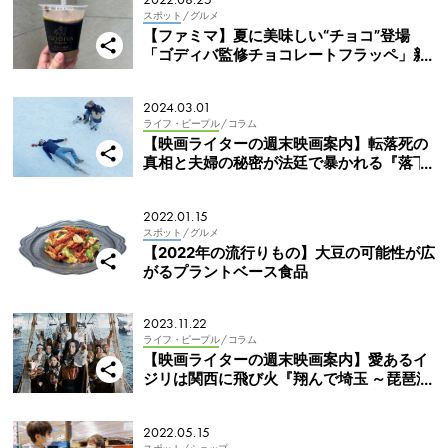
スポット
/ グルメ
【ファミマ】夏に美味しい“チョコ”登場
「ゴディバ監修チョコレートフラッペ」新
登場
2024.03.01
ライフ・ピープル
/ コラム
【映画ライターの週末映画案内】転落死の
真相と夫婦の秘密が法廷で暴かれる『落下
の解剖学』
2022.01.15
スポット
/ グルメ
【2022年の流行りもの】大豆の可能性が広
がるプラントベース食品
2023.11.22
ライフ・ピープル
/ コラム
【映画ライターの週末映画案内】愛あるイ
ジリは関西に飛び火『翔んで埼玉 ～琵琶湖
より愛をこめて～』
2022.05.15