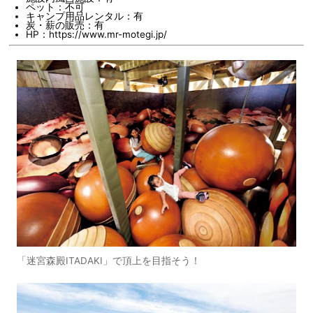
ペット：不可
キャンプ用品レンタル：有
炭・薪の販売：有
HP：https://www.mr-motegi.jp/
「迷宮森殿ITADAKI」で頂上を目指そう！