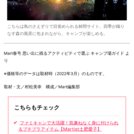
こちらは鳥のさえずりで目覚められる林間サイト。四季が織り
なす森の風景に包まれながら、キャンプが楽しめる。
Mart春号 思い出に残るアクティビティで選ぶ キャンプ場ガイド よ
り
※価格等のデータは取材時（2022年3月）のものです。
取材・文／村松美幸 構成／Mart編集部
こちらもチェック
ファミキャンで大活躍！気兼ねなく身に付けられ
るプチプラアイテム【Martist土肥愛子】