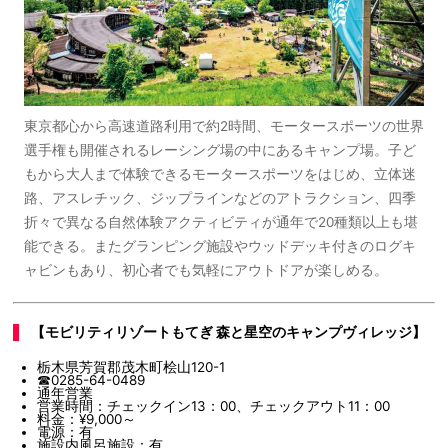
東京都心から高速道路利用で約2時間、モータースポーツの世界
選手権も開催されるレーシング場の中にあるキャンプ場。子ど
もから大人まで体験できるモータースポーツをはじめ、立体迷
路、アスレチック、ジップラインなどのアトラクション、四季
折々で異なる自然体験アクティビティが通年で20種類以上も堪
能できる。またグランピング施設やウッドデッキ付きのログキ
ャビンもあり、初心者でも気軽にアウトドアが楽しめる。
【モビリティリゾートもてぎ 森と星空のキャンプヴィレッジ】
栃木県芳賀郡茂木町桧山120-1
☎0285-64-0489
通年営業
営業時間：チェックイン13：00、チェックアウト11：00
料金：¥9,000～
電源：有
施設内風呂施設：有