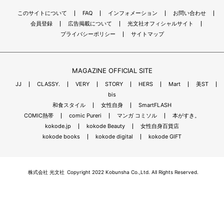
このサイトについて
FAQ
インフォメーション
お問い合わせ
会員登録
広告掲載について
光文社オフィシャルサイト
プライバシーポリシー
サイトマップ
MAGAZINE OFFICIAL SITE
JJ
CLASSY.
VERY
STORY
HERS
Mart
美ST
bis
和食スタイル
女性自身
SmartFLASH
COMIC熱帯
comic Pureri
マンガ コミソル
本がすき。
kokode.jp
kokode Beauty
女性自身百貨店
kokode books
kokode digital
kokode GIFT
株式会社 光文社
Copyright 2022 Kobunsha Co.,Ltd. All Rights Reserved.