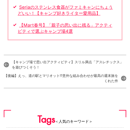
Seriaのステンレス食器がファミキャンにちょう
どいい！【キャンプ好きライター愛用品】
【Mart春号】「親子の思い出に残る」アクティ
ビティで選ぶキャンプ場4選
【キャンプ場で思い出アクティビティ】スリル満点「アスレチックス」
を遊びつくそう！
【後編】えっ、道の駅とマリオット!?意外な組み合わせが最高の週末旅を
くれた件
Tags
＜人気のキーワード＞