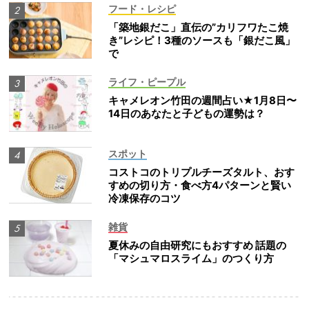
フード・レシピ
「築地銀だこ」直伝の”カリフワたこ焼
き”レシピ！3種のソースも「銀だこ風」
で
ライフ・ピープル
キャメレオン竹田の週間占い★1月8日〜
14日のあなたと子どもの運勢は？
スポット
コストコのトリプルチーズタルト、おす
すめの切り方・食べ方4パターンと賢い
冷凍保存のコツ
雑貨
夏休みの自由研究にもおすすめ 話題の
「マシュマロスライム」のつくり方