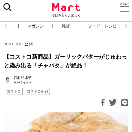
今日をもっと楽しく
占い
マガジン
雑貨
フード・レシピ
2023.12.03 公開
【コストコ新商品】ガーリックバターがじゅわっ
と染み出る「チャバタ」が絶品！
西村絵津子
Martライター
コストコ
コストコ新顔