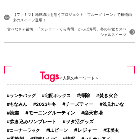
【ファミマ】地球環境を想うプロジェクト「ブルーグリーン」で植物由
来のスイーツ登場！
食べなきゃ後悔！「スシロー・くら寿司・かっぱ寿司」冬の味覚とスペ
シャルスイーツ
Tags
＜人気のキーワード＞
掃除
ランチバッグ
宅配ボックス
焚き火台
もなみん
2023年冬
チーズティー
浅見れいな
読書
モーニングルーティン
楽天市場
炊き込みワンプレート
ヲタ活グッズ
レジャー
コーナーラック
LLビーン
宋美玄
快眠
マルサンアイ