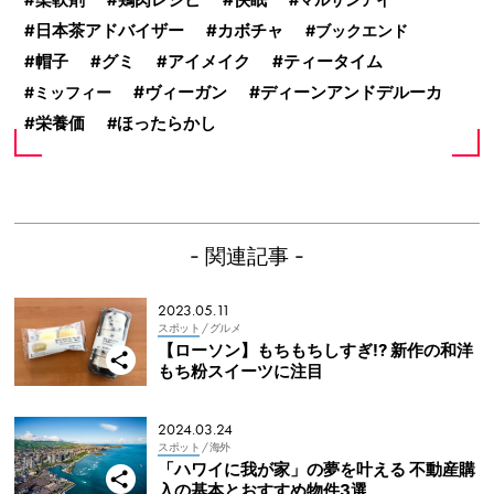
柔軟剤
鶏肉レシピ
カボチャ
日本茶アドバイザー
ブックエンド
ティータイム
帽子
グミ
アイメイク
ヴィーガン
ディーンアンドデルーカ
ミッフィー
栄養価
ほったらかし
- 関連記事 -
2023.05.11
スポット
/ グルメ
【ローソン】もちもちしすぎ!? 新作の和洋
もち粉スイーツに注目
2024.03.24
スポット
/ 海外
「ハワイに我が家」の夢を叶える 不動産購
入の基本とおすすめ物件3選