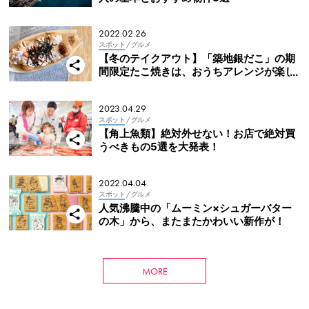
2022.02.26
スポット
/ グルメ
【冬のテイクアウト】「築地銀だこ」の期
間限定たこ焼きは、おうちアレンジが楽し
い！
2023.04.29
スポット
/ グルメ
【角上魚類】絶対外せない！お店で絶対買
うべきもの5選を大発表！
2022.04.04
スポット
/ グルメ
人気沸騰中の「ムーミン×シュガーバター
の木」から、またまたかわいい新作が！
MORE