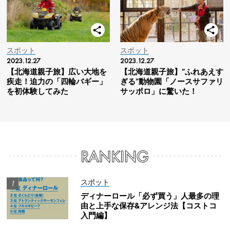
スポット
スポット
2023.12.27
2023.12.27
【北海道親子旅】広い大地を
【北海道親子旅】“ふれあえす
疾走！迫力の「四輪バギー」
ぎる”動物園「ノースサファリ
を初体験してみた
サッポロ」に驚いた！
スポット
ディナーロール「必ず買う」人最多の理
由と上手な保存&アレンジ法【コストコ
入門編】