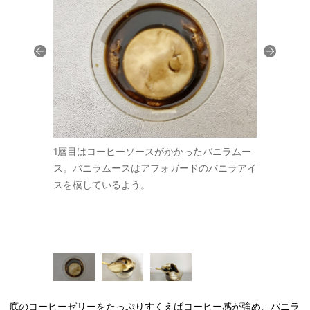
み物のように
1層目はコーヒーソースがかかったバニラムー
とてもなめ
コーヒーとバ
ス。バニラムースはアフォガードのバニラアイ
味と、ほん
さりとしてい
スを模しているよう。
ーヒーの味
スプーンです
クセントにも
底のコーヒーゼリーをたっぷりすくえばコーヒー感が強め、バニラ