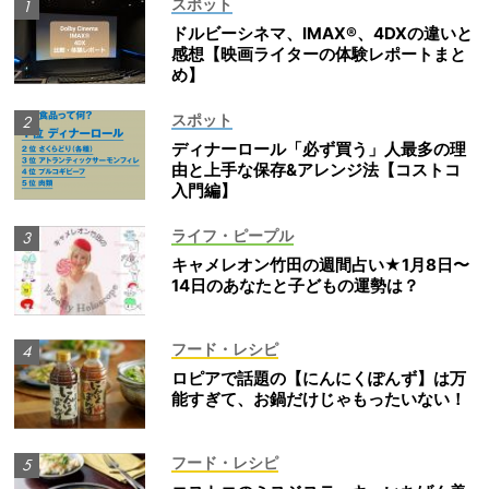
スポット
ドルビーシネマ、IMAX®、4DXの違いと
感想【映画ライターの体験レポートまと
め】
スポット
ディナーロール「必ず買う」人最多の理
由と上手な保存&アレンジ法【コストコ
入門編】
ライフ・ピープル
キャメレオン竹田の週間占い★1月8日〜
14日のあなたと子どもの運勢は？
フード・レシピ
ロピアで話題の【にんにくぽんず】は万
能すぎて、お鍋だけじゃもったいない！
フード・レシピ