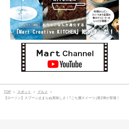
TOP
スポット
グルメ
【ローソン】スプーン止まらぬ美味しさ！｢ごち層スイーツ｣第2弾が登場！