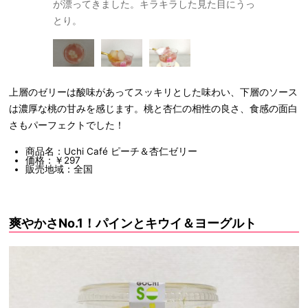
ジ。3層目の
が漂ってきました。キラキラした見た目にうっ
けがたくさ
す。
とり。
ね。
上層のゼリーは酸味があってスッキリとした味わい、下層のソース
は濃厚な桃の甘みを感じます。桃と杏仁の相性の良さ、食感の面白
さもパーフェクトでした！
商品名：Uchi Café ピーチ＆杏仁ゼリー
価格：￥297
販売地域：全国
爽やかさNo.1！パインとキウイ＆ヨーグルト