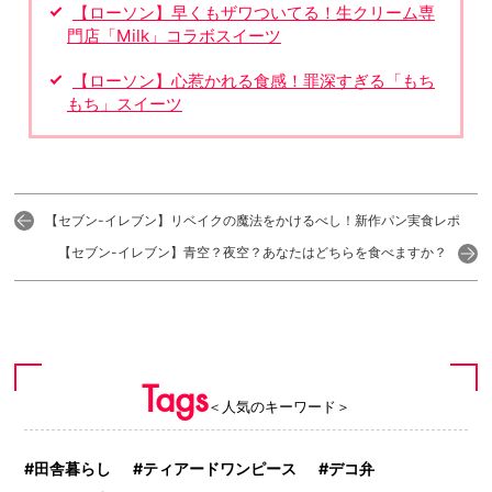
【ローソン】早くもザワついてる！生クリーム専
門店「Milk」コラボスイーツ
【ローソン】心惹かれる食感！罪深すぎる「もち
もち」スイーツ
【セブン-イレブン】リベイクの魔法をかけるべし！新作パン実食レポ
【セブン-イレブン】青空？夜空？あなたはどちらを食べますか？
Tags
＜人気のキーワード＞
田舎暮らし
ティアードワンピース
デコ弁