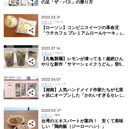
の足「ザ・バス」の乗り方
2022.05.31
スポット
/ グルメ
【ローソン】コンビニスイーツの革命児
「ウチカフェ プレミアムロールケーキ」が
リニューアル！
2023.07.16
スポット
/ グルメ
【丸亀製麺】レモンが凍ってる！超絶ひん
やりな新作「サマーシェイクうどん」登場
2022.06.07
スポット
/ ショップ
【湘南】人気ハンドメイド作家たちが七里
ヶ浜にオープンした「かわいすぎるセレク
トショップ」
2020.05.17
スポット
/ 海外
台湾のエキスパートが案内！ 安くて美味
しい「鶏肉飯（ジーローハン）」