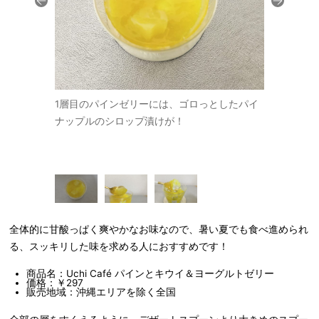
ヨーグルトを
1層目のパインゼリーには、ゴロっとしたパイ
甘酸っぱさ
感。甘さは控
ナップルのシロップ漬けが！
す。
の酸味が爽や
全体的に甘酸っぱく爽やかなお味なので、暑い夏でも食べ進められ
る、スッキリした味を求める人におすすめです！
商品名：Uchi Café パインとキウイ＆ヨーグルトゼリー
価格：￥297
販売地域：沖縄エリアを除く全国