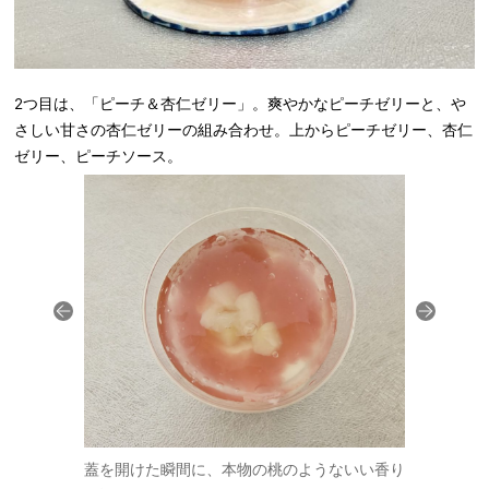
2つ目は、「
ピーチ＆杏仁ゼリー
」。
爽やかなピーチゼリーと、や
さしい甘さの杏仁ゼリーの組み合わせ。上からピーチゼリー、杏仁
ゼリー、ピーチソース。
そのままの味
蓋を開けた瞬間に、本物の桃のようないい香り
1層目のピ