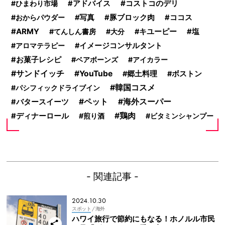
コストコのデリ
ひまわり市場
アドバイス
おからパウダー
写真
豚ブロック肉
ココス
ARMY
てんしん書房
大分
キユーピー
塩
アロマテラピー
イメージコンサルタント
お菓子レシピ
ベアボーンズ
アイカラー
サンドイッチ
YouTube
郷土料理
ボストン
韓国コスメ
パシフィックドライブイン
ペット
海外スーパー
バタースイーツ
鶏肉
ディナーロール
煎り酒
ビタミンシャンプー
- 関連記事 -
2024.10.30
スポット
/ 海外
ハワイ旅行で節約にもなる！ホノルル市民