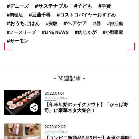
サステナブル
子ども
デニーズ
学費
コストコバイヤーおすすめ
調理法
近藤千尋
おうちごはん
ヘアケア
器
実験
部活動
ノースリーブ
LINE NEWS
肉じゃが
小型家電
サーモン
- 関連記事 -
2022.01.01
スポット
/ グルメ
【年末年始のテイクアウト】「かっぱ寿
司」に豪華ネタ大集合！
2023.09.09
スポット
/ グルメ
【コンビニ新商品9月5日〜】今週の美味し