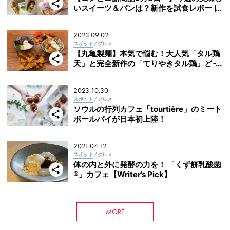
いスイーツ＆パンは？新作を試食レポート
（セブン・ローソン・ファミマ）
2023.09.02
スポット
/ グルメ
【丸亀製麺】本気で悩む！大人気「タル鶏
天」と完全新作の「てりやきタル鶏」どっ
ちを食べる？
2023.10.30
スポット
/ グルメ
ソウルの行列カフェ「tourtière」のミート
ボールパイが日本初上陸！
2021.04.12
スポット
/ グルメ
体の内と外に発酵の力を！ 「くず餅乳酸菌
®」カフェ【Writer’s Pick】
MORE