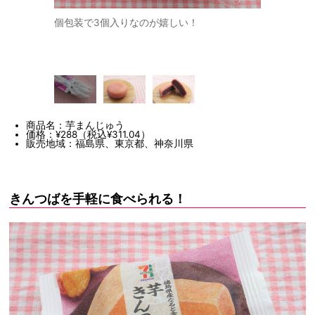
に入れるとと
個包装で3個入りなのが嬉しい！
取り出して
沖縄県産ちゅ
てもキュー
のだそう！
商品名：芋まんじゅう
価格：¥288（税込¥311.04）
販売地域：福島県、東京都、神奈川県
きんつばを手軽に食べられる！