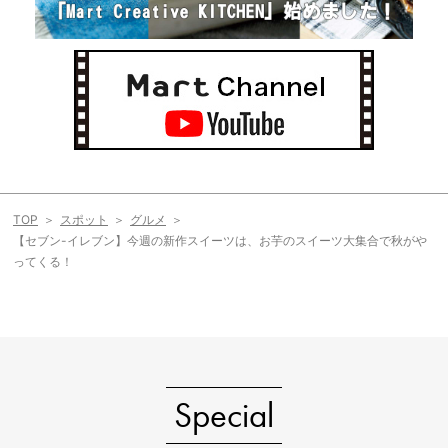
TOP
スポット
グルメ
【セブン-イレブン】今週の新作スイーツは、お芋のスイーツ大集合で秋がや
ってくる！
Special