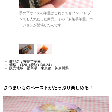
が素敵です。
手の平サイズの羊羹はこれまでセブン-イレブ
てろんとし
いるので、優
ンでも人気だった商品。その「安納芋羊羹」バ
安納芋の焼
て味に深みが
ージョンが登場したんです！
しい甘味に
おすすめで
あります。
す！
商品名：安納芋羊羹
価格：¥128（税込¥138.24）
販売地域：福島県、東京都、神奈川県
さつまいものペーストがたっぷり楽しめる！