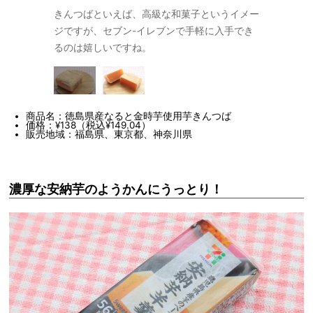
！徳島県産の
きんつばといえば、高級な和菓子というイメー
半分にカッ
使用していま
ジですが、セブン-イレブンで手軽に入手でき
「なると金
いです。
るのは嬉しいですね。
す。味は高
商品名：徳島県産なると金時芋使用芋きんつば
価格：¥138（税込¥149.04）
販売地域：福島県、東京都、神奈川県
濃厚な安納芋のようかんにうっとり！