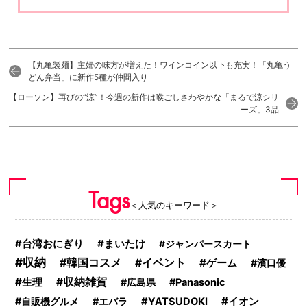
【丸亀製麺】主婦の味方が増えた！ワインコイン以下も充実！「丸亀う
どん弁当」に新作5種が仲間入り
【ローソン】再びの“涼”！今週の新作は喉ごしさわやかな「まるで涼シリ
ーズ」3品
Tags
＜人気のキーワード＞
台湾おにぎり
まいたけ
ジャンパースカート
収納
韓国コスメ
イベント
ゲーム
濱口優
生理
収納雑賀
広島県
Panasonic
イオン
自販機グルメ
エバラ
YATSUDOKI