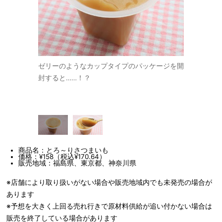
スト状の紅は
ゼリーのようなカップタイプのパッケージを開
その名の通
楽しめます！
封すると……！？
るかのなめ
ンに塗っても
そのまま食
良いかもし
商品名：とろ～りさつまいも
価格：¥158（税込¥170.64）
販売地域：福島県、東京都、神奈川県
※店舗により取り扱いがない場合や販売地域内でも未発売の場合が
あります
※予想を大きく上回る売れ行きで原材料供給が追い付かない場合は
販売を終了している場合があります