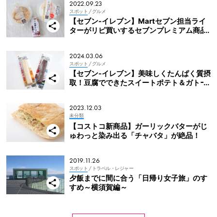
2022.09.23
スポット
/ グルメ
【セブン-イレブン】Martセブン担当ライ
ターがリピ買いするセブンプレミアム商品
～デザート編～
2024.03.06
スポット
/ グルメ
【セブン-イレブン】美味しくたんぱく質摂
取！豆腐でできたスイートポテト＆ガトー
ショコラ
2023.12.03
未分類
【コストコ新商品】ガーリックバターがじ
ゅわっと染み出る「チャバタ」が絶品！
2019.11.26
スポット
/ トラベル・レジャー
夕飯までに間に合う「日帰り女子旅」のす
すめ～横須賀編～