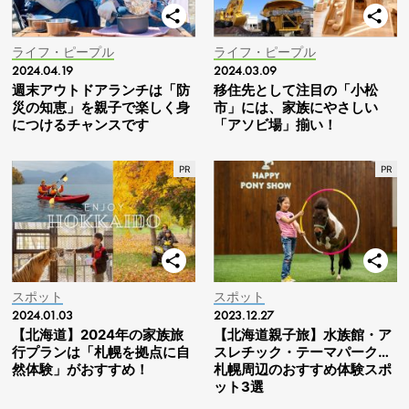
ライフ・ピープル
ライフ・ピープル
2024.04.19
2024.03.09
週末アウトドアランチは「防
移住先として注目の「小松
災の知恵」を親子で楽しく身
市」には、家族にやさしい
につけるチャンスです
「アソビ場」揃い！
スポット
スポット
2024.01.03
2023.12.27
【北海道】2024年の家族旅
【北海道親子旅】水族館・ア
行プランは「札幌を拠点に自
スレチック・テーマパーク…
然体験」がおすすめ！
札幌周辺のおすすめ体験スポ
ット3選