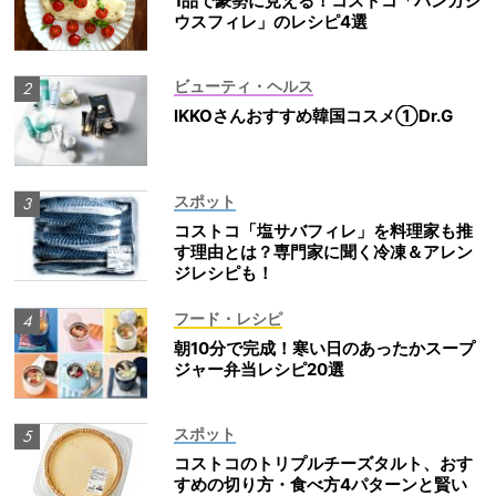
1品で豪勢に見える！コストコ「パンガシ
ウスフィレ」のレシピ4選
ビューティ・ヘルス
IKKOさんおすすめ韓国コスメ①Dr.G
スポット
コストコ「塩サバフィレ」を料理家も推
す理由とは？専門家に聞く冷凍＆アレン
ジレシピも！
フード・レシピ
朝10分で完成！寒い日のあったかスープ
ジャー弁当レシピ20選
スポット
コストコのトリプルチーズタルト、おす
すめの切り方・食べ方4パターンと賢い