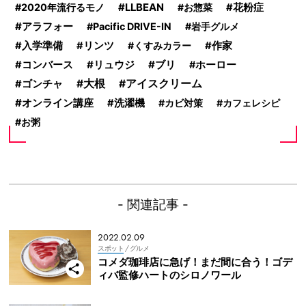
2020年流行るモノ
LLBEAN
お惣菜
花粉症
アラフォー
Pacific DRIVE-IN
岩手グルメ
入学準備
リンツ
くすみカラー
作家
リュウジ
ブリ
コンバース
ホーロー
大根
アイスクリーム
ゴンチャ
オンライン講座
洗濯機
カビ対策
カフェレシピ
お粥
- 関連記事 -
2022.02.09
スポット
/ グルメ
コメダ珈琲店に急げ！まだ間に合う！ゴデ
ィバ監修ハートのシロノワール