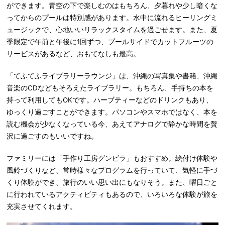
ができます。青空の下で楽しむのはもちろん、夕暮れや少し暗くな
ってからのプールは特別感があります。水中に流れるヒーリングミ
ュージックで、心地いいリラックスタイムを過ごせます。また、夏
季限定で午前と午後に1回ずつ、プールサイドでカットフルーツの
サービスがあるなど、おもてなしも最高。
「てふてふライブラリーラウンジ」は、沖縄の写真集や書籍、沖縄
音楽のCDなどもそろえたライブラリー。もちろん、手持ちの本を
持って利用してもOKです。ハーブティーなどのドリンクもあり、
ゆっくり過ごすことができます。パソコンやスマホではなく、本を
読む機会が少なくなっている今、あえてアナログで静かな時間を贅
沢に過ごすのもいいですね。
ファミリーには「手作り工房グンビラ」もおすすめ。絵付け体験や
風鈴づくりなど、常時様々なプログラムを行っていて、気軽に手づ
くり体験ができ、旅行のいい思い出にもなりそう。また、曜日ごと
に行われているアクティビティもあるので、いろいろな体験が旅を
充実させてくれます。