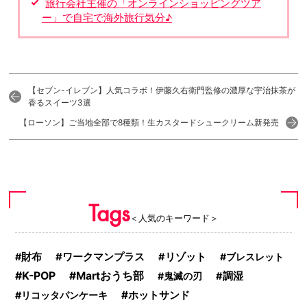
旅行会社主催の「オンラインショッピングツア
ー」で自宅で海外旅行気分♪
【セブン-イレブン】人気コラボ！伊藤久右衛門監修の濃厚な宇治抹茶が
香るスイーツ3選
【ローソン】ご当地全部で8種類！生カスタードシュークリーム新発売
Tags
＜人気のキーワード＞
ワークマンプラス
財布
リゾット
ブレスレット
K-POP
Martおうち部
鬼滅の刃
調湿
ホットサンド
リコッタパンケーキ