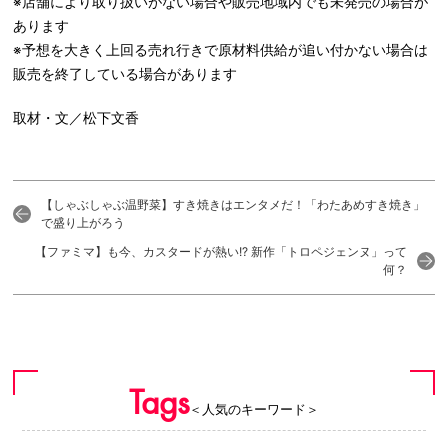
※店舗により取り扱いがない場合や販売地域内でも未発売の場合が
あります
※予想を大きく上回る売れ行きで原材料供給が追い付かない場合は
販売を終了している場合があります
取材・文／松下文香
【しゃぶしゃぶ温野菜】すき焼きはエンタメだ！「わたあめすき焼き」
で盛り上がろう
【ファミマ】も今、カスタードが熱い!? 新作「トロペジェンヌ」って
何？
Tags
＜人気のキーワード＞