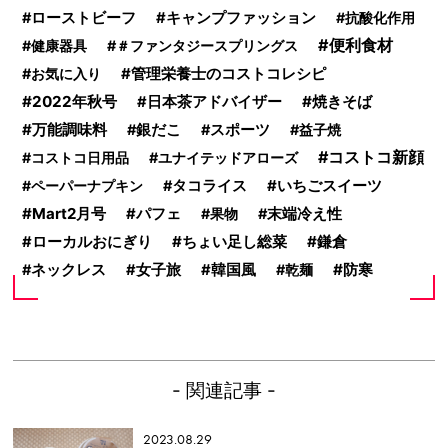
ローストビーフ
キャンプファッション
抗酸化作用
便利食材
健康器具
＃ファンタジースプリングス
管理栄養士のコストコレシピ
お気に入り
2022年秋号
焼きそば
日本茶アドバイザー
万能調味料
銀だこ
スポーツ
益子焼
コストコ新顔
コストコ日用品
ユナイテッドアローズ
いちごスイーツ
ペーパーナプキン
タコライス
Mart2月号
パフェ
果物
末端冷え性
ちょい足し総菜
鎌倉
ローカルおにぎり
防寒
ネックレス
女子旅
韓国風
乾麺
- 関連記事 -
2023.08.29