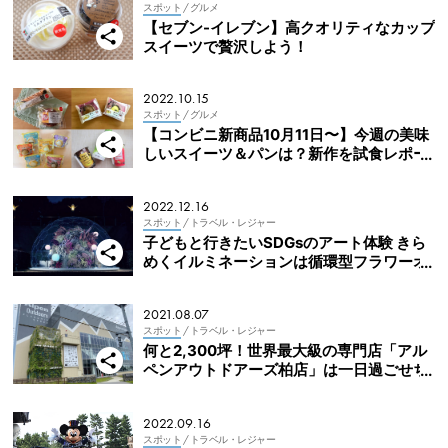
スポット
/ グルメ
【セブン-イレブン】高クオリティなカップ
スイーツで贅沢しよう！
2022.10.15
スポット
/ グルメ
【コンビニ新商品10月11日〜】今週の美味
しいスイーツ＆パンは？新作を試食レポー
ト（セブン・ファミマ・ローソン・ミニス
トップ）
2022.12.16
スポット
/ トラベル・レジャー
子どもと行きたいSDGsのアート体験 きら
めくイルミネーションは循環型フラワーオ
ブジェ
2021.08.07
スポット
/ トラベル・レジャー
何と2,300坪！世界最大級の専門店「アル
ペンアウトドアーズ柏店」は一日過ごせち
ゃう！
2022.09.16
スポット
/ トラベル・レジャー