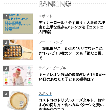
スポット
ディナーロール「必ず買う」人最多の理
由と上手な保存&アレンジ法【コストコ
入門編】
フード・レシピ
「築地銀だこ」直伝の”カリフワたこ焼
き”レシピ！3種のソースも「銀だこ風」
で
ライフ・ピープル
キャメレオン竹田の週間占い★1月8日〜
14日のあなたと子どもの運勢は？
スポット
コストコのトリプルチーズタルト、おす
すめの切り方・食べ方4パターンと賢い
冷凍保存のコツ