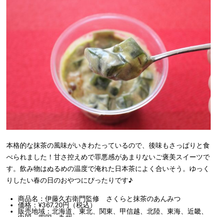
本格的な抹茶の風味がいきわたっているので、後味もさっぱりと食
べられました！甘さ控えめで罪悪感があまりないご褒美スイーツで
す。飲み物はぬるめの温度で淹れた日本茶によく合いそう。ゆっく
りしたい春の日のおやつにぴったりです♪
商品名：伊藤久右衛門監修 さくらと抹茶のあんみつ
価格：¥367.20円（税込）
販売地域：北海道、東北、関東、甲信越、北陸、東海、近畿、