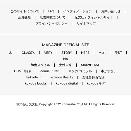
このサイトについて
FAQ
インフォメーション
お問い合わせ
会員登録
広告掲載について
光文社オフィシャルサイト
プライバシーポリシー
サイトマップ
MAGAZINE OFFICIAL SITE
JJ
CLASSY.
VERY
STORY
HERS
Mart
美ST
bis
和食スタイル
女性自身
SmartFLASH
COMIC熱帯
comic Pureri
マンガ コミソル
本がすき。
kokode.jp
kokode Beauty
女性自身百貨店
kokode books
kokode digital
kokode GIFT
株式会社 光文社
Copyright 2022 Kobunsha Co.,Ltd. All Rights Reserved.