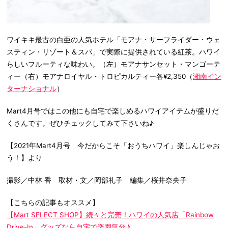
ワイキキ最古の白亜の人気ホテル「モアナ・サーフライダー・ウェ
スティン・リゾート＆スパ」で実際に提供されている紅茶。ハワイ
らしいフルーティな味わい。（左）モアナサンセット・マンゴーテ
ィー（右）モアナロイヤル・トロピカルティー各¥2,350（
湘南イン
ターナショナル
）
Mart4月号ではこの他にも自宅で楽しめるハワイアイテムが盛りだ
くさんです。ぜひチェックしてみて下さいね♪
【2021年Mart4月号 今だからこそ「おうちハワイ」楽しんじゃお
う！】より
撮影／中林 香 取材・文／岡部礼子 編集／桜井奈央子
【こちらの記事もオススメ】
【Mart SELECT SHOP】続々と完売！ハワイの人気店「Rainbow
Drive-In」グッズなら自宅で楽園気分♪