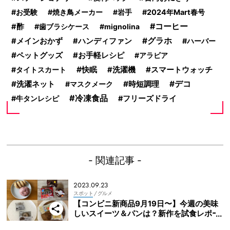
お受験
焼き鳥メーカー
岩手
2024年Mart春号
コーヒー
酢
歯ブラシケース
mignolina
グラホ
メインおかず
ハンディファン
ハーバー
ペットグッズ
お手軽レシピ
アラビア
快眠
スマートウォッチ
タイトスカート
洗濯機
洗濯ネット
時短調理
デコ
マスクメーク
冷凍食品
牛タンレシピ
フリーズドライ
- 関連記事 -
2023.09.23
スポット
/ グルメ
【コンビニ新商品9月19日〜】今週の美味
しいスイーツ＆パンは？新作を試食レポー
ト（セブン・ローソン・ファミマ）