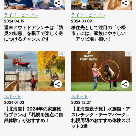
ライフ・ピープル
ライフ・ピープル
2024.04.19
2024.03.09
週末アウトドアランチは「防
移住先として注目の「小松
災の知恵」を親子で楽しく身
市」には、家族にやさしい
につけるチャンスです
「アソビ場」揃い！
スポット
スポット
2024.01.03
2023.12.27
【北海道】2024年の家族旅
【北海道親子旅】水族館・ア
行プランは「札幌を拠点に自
スレチック・テーマパーク…
然体験」がおすすめ！
札幌周辺のおすすめ体験スポ
ット3選