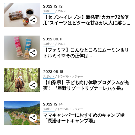
2022.12.12
スポット
/ グルメ
【セブン-イレブン】新発売“カカオ72%使
用”スイーツはビターな甘さが大人に嬉し
い！
2022.08.11
スポット
/ グルメ
【ファミマ】こんなところにムーミン＆リ
トルミイ♡その正体は…
2023.08.18
スポット
/ トラベル・レジャー
【山梨県】子ども向け体験プログラムが充
実！ 『星野リゾートリゾナーレ八ヶ岳』
2022.12.14
スポット
/ トラベル・レジャー
ママキャンパーにおすすめのキャンプ場
「長瀞オートキャンプ場」