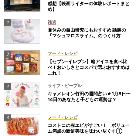
感想【映画ライターの体験レポートまと
め】
雑貨
夏休みの自由研究にもおすすめ 話題の
「マシュマロスライム」のつくり方
フード・レシピ
【セブン-イレブン】箱アイスを食べ比
べ！おいしさとコスパで選ぶおすすめは
これ！
ライフ・ピープル
キャメレオン竹田の週間占い★1月8日〜
14日のあなたと子どもの運勢は？
フード・レシピ
コストコの赤エビがすごい！ ボリュー
ム満点の新鮮美味を味わい尽くす①