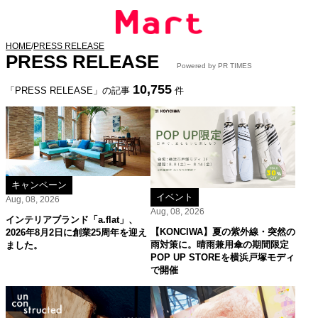
HOME
/
PRESS RELEASE
PRESS RELEASE
Powered by PR TIMES
10,755
「PRESS RELEASE」の記事
件
キャンペーン
イベント
Aug, 08, 2026
Aug, 08, 2026
インテリアブランド「a.flat」、
【KONCIWA】夏の紫外線・突然の
2026年8月2日に創業25周年を迎え
雨対策に。晴雨兼用傘の期間限定
ました。
POP UP STOREを横浜戸塚モディ
で開催