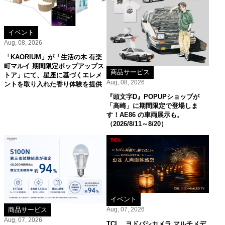
イベント
Aug, 08, 2026
「KAORIUM」が「生活の木 有楽
町マルイ 期間限定ポップアップス
商品サービス
トア」にて、星座に基づくエレメ
Aug, 08, 2026
ントを取り入れた香り体験を提供
『頭文字D』POPUPショップが
「高崎」に期間限定で登場しま
す！AE86 の車両展示も。
（2026/8/11～8/20）
イベント
Aug, 07, 2026
商品サービス
Aug, 07, 2026
TCL、ヨドバシカメラ マルチメデ