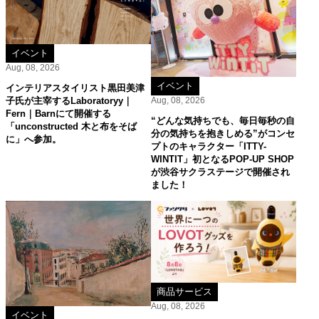
イベント
Aug, 08, 2026
イベント
インテリアスタイリスト黒田美津
子氏が主宰するLaboratoryy｜
Aug, 08, 2026
Fern｜Barnにて開催する
“どんな気持ちでも、毎日毎秒の自
「unconstructed 木と布をそば
分の気持ちを抱きしめる”がコンセ
に」へ参加。
プトのキャラクター「ITTY-
WINTIT」初となるPOP-UP SHOP
が渋谷サクラステージで開催され
ました！
商品サービス
Aug, 08, 2026
イベント