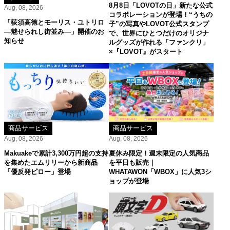
8月8日「LOVOTの日」新たな公式
Aug, 08, 2026
コラボレーションが登場！“うちの
「荻須高徳とモーリス・ユトリロ
子”の写真やLOVOT公式スタンプ
―魅せられし街並み―」開催のお
で、世界にひとつだけのオリジナ
知らせ
ルグッズが作れる「ファンクリ」
×『LOVOT』がスタート
商品サービス
商品サービス
Aug, 08, 2026
Aug, 08, 2026
Makuakeで累計3,300万円超の支持
夏休み限定！週末限定の人気商品
を集めたエムリリーから新商品
を平日も販売｜
「優反発ピロー」登場
WHATAWON「WBOX」に人気3シ
ョップが登場