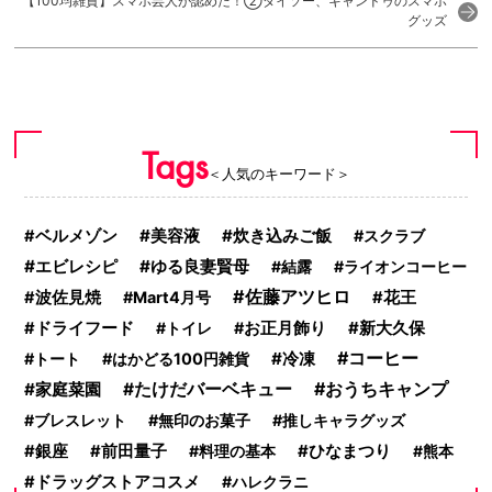
【100均雑貨】スマホ芸人が認めた！②ダイソー、キャンドゥのスマホ
グッズ
Tags
＜人気のキーワード＞
美容液
炊き込みご飯
ベルメゾン
スクラブ
エビレシピ
ゆる良妻賢母
結露
ライオンコーヒー
佐藤アツヒロ
波佐見焼
Mart4月号
花王
新大久保
ドライフード
トイレ
お正月飾り
コーヒー
冷凍
トート
はかどる100円雑貨
おうちキャンプ
家庭菜園
たけだバーベキュー
ブレスレット
無印のお菓子
推しキャラグッズ
ひなまつり
銀座
前田量子
料理の基本
熊本
ドラッグストアコスメ
ハレクラニ