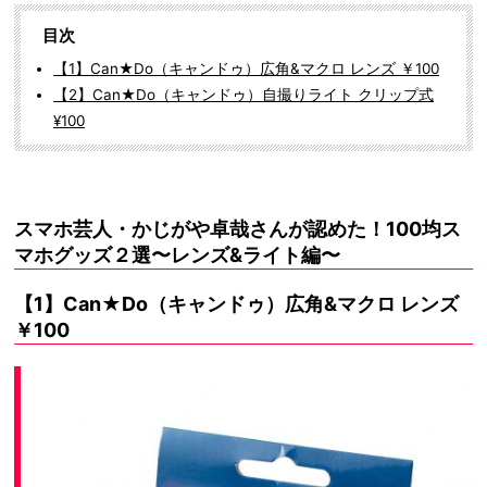
目次
【1】Can★Do（キャンドゥ）広角&マクロ レンズ ￥100
【2】Can★Do（キャンドゥ）自撮りライト クリップ式
¥100
スマホ芸人・かじがや卓哉さんが認めた！100均ス
マホグッズ２選〜レンズ&ライト編〜
【1】Can★Do（キャンドゥ）広角&マクロ レンズ
￥100