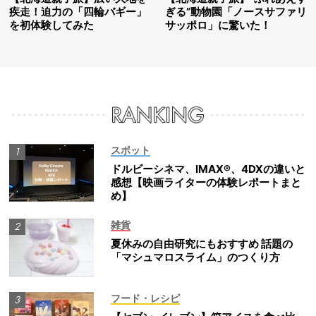
疾走！迫力の「四輪バギー」
ぎる”動物園「ノースサファリ
を初体験してみた
サッポロ」に驚いた！
スポット
ドルビーシネマ、IMAX®、4DXの違いと
感想【映画ライターの体験レポートまと
め】
雑貨
夏休みの自由研究にもおすすめ 話題の
「マシュマロスライム」のつくり方
フード・レシピ