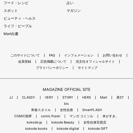
フード・レシピ
占い
スポット
マガジン
ビューティ・ヘルス
ライフ・ピープル
Mart白書
このサイトについて
FAQ
インフォメーション
お問い合わせ
会員登録
広告掲載について
光文社オフィシャルサイト
プライバシーポリシー
サイトマップ
MAGAZINE OFFICIAL SITE
JJ
CLASSY.
VERY
STORY
HERS
Mart
美ST
bis
和食スタイル
女性自身
SmartFLASH
COMIC熱帯
comic Pureri
マンガ コミソル
本がすき。
kokode.jp
kokode Beauty
女性自身百貨店
kokode books
kokode digital
kokode GIFT