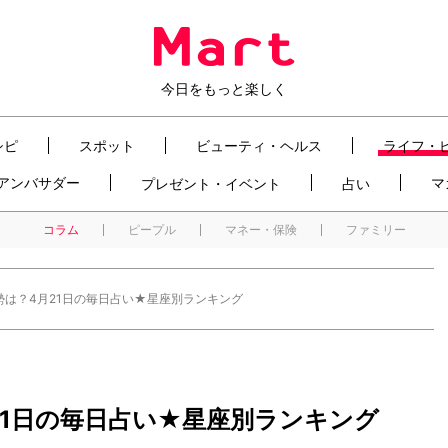
今日をもっと楽しく
シピ
スポット
ビューティ・ヘルス
ライフ・
t アンバサダー
マ
プレゼント・イベント
占い
コラム
ピープル
マネー・保険
ファミリー
勢は？4月21日の毎日占い★星座別ランキング
21日の毎日占い★星座別ランキング