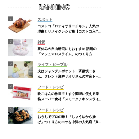
スポット
コストコ「ロティサリーチキン」人気の
理由とリメイクレシピ集【コストコ入門
編】
雑貨
夏休みの自由研究にもおすすめ 話題の
「マシュマロスライム」のつくり方
ライフ・ピープル
夫はジャングルポケット・斉藤慎二さ
ん。タレント瀬戸サオリさんの本音トー
ク【Mart春号】
フード・レシピ
晩ごはんの救世主！すぐ調理に使える業
務スーパー食材「スモークチキンスライ
ス」
フード・レシピ
おうちでプロの味！「しょうゆから揚
げ」つくり方のコツを中津の人気店「鳥
しん」が伝授