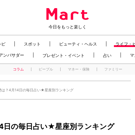
今日をもっと楽しく
シピ
スポット
ビューティ・ヘルス
ライフ・
t アンバサダー
マ
プレゼント・イベント
占い
コラム
ピープル
マネー・保険
ファミリー
勢は？4月14日の毎日占い★星座別ランキング
14日の毎日占い★星座別ランキング