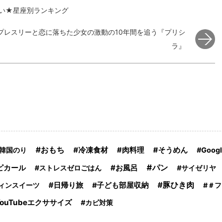
占い★星座別ランキング
プレスリーと恋に落ちた少女の激動の10年間を追う『プリシ
ラ』
おもち
冷凍食材
そうめん
韓国のり
肉料理
Goog
パン
お風呂
ピカール
ストレスゼロごはん
サイゼリヤ
日帰り旅
豚ひき肉
ィンスイーツ
子ども部屋収納
＃フ
uTubeエクササイズ
カビ対策