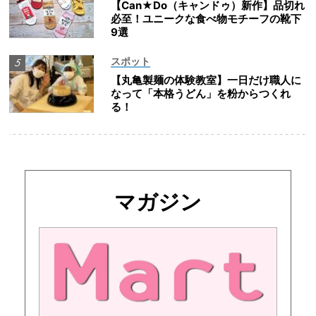
【Can★Do（キャンドゥ）新作】品切れ
必至！ユニークな食べ物モチーフの靴下
9選
スポット
【丸亀製麺の体験教室】一日だけ職人に
なって「本格うどん」を粉からつくれ
る！
マガジン