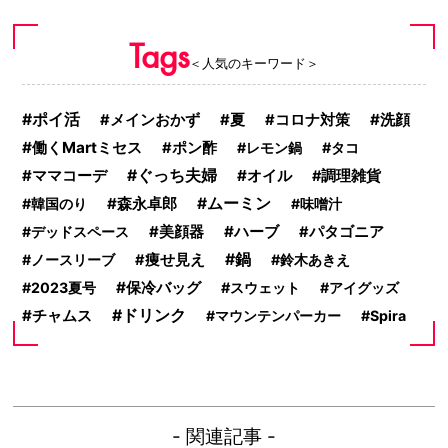
Tags
＜人気のキーワード＞
ポイ活
洗顔
メインおかず
夏
コロナ対策
働くMartミセス
ポン酢
レモン鍋
タコ
ぐっち夫婦
オイル
ママコーデ
調理雑貨
森永卓郎
ムーミン
韓国のり
味噌汁
ハーブ
デッドスペース
美顔器
パタゴニア
鍋
ノースリーブ
痩せ見え
鈴木あきえ
保冷バッグ
2023夏号
スウェット
アイグッズ
チャムス
ドリンク
マウンテンパーカー
Spira
- 関連記事 -