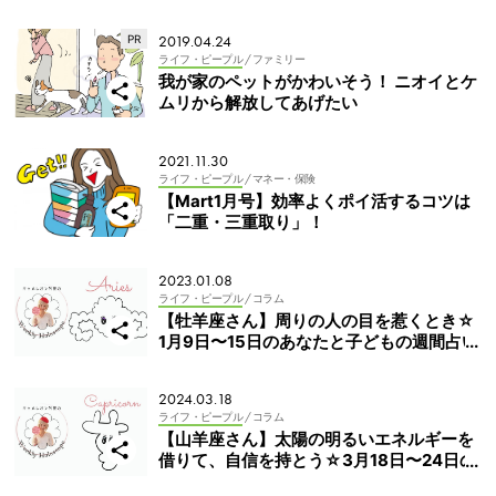
2019.04.24
ライフ・ピープル
/ ファミリー
我が家のペットがかわいそう！ ニオイとケ
ムリから解放してあげたい
2021.11.30
ライフ・ピープル
/ マネー・保険
【Mart1月号】効率よくポイ活するコツは
「二重・三重取り」！
2023.01.08
ライフ・ピープル
/ コラム
【牡羊座さん】周りの人の目を惹くとき☆
1月9日〜15日のあなたと子どもの週間占い
2024.03.18
ライフ・ピープル
/ コラム
【山羊座さん】太陽の明るいエネルギーを
借りて、自信を持とう☆3月18日〜24日の
あなたと子どもの週間占い