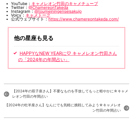
YouTube：
キャメレオン竹田のキャメチューブ
Twitter：
@ChamereonTakeda
Instagram：
@toumeiningenseisakujo
Voicy：
キャメトーク
公式ウェブサイト：
https://www.chamereontakeda.com/
他の星座も見る
HAPPYなNEW YEARに♡ キャメレオン竹田さん
の「2024年の年間占い」
【2024年の双子座さん】不要なものを手放してもっと軽やかに☆キャメ
レオン竹田の年間占い
【2024年の牡羊座さん】なんにでも気軽に挑戦してみよう☆キャメレオ
ン竹田の年間占い