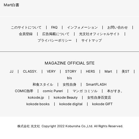
Mart白書
このサイトについて
FAQ
インフォメーション
お問い合わせ
会員登録
広告掲載について
光文社オフィシャルサイト
プライバシーポリシー
サイトマップ
MAGAZINE OFFICIAL SITE
JJ
CLASSY.
VERY
STORY
HERS
Mart
美ST
bis
和食スタイル
女性自身
SmartFLASH
COMIC熱帯
comic Pureri
マンガ コミソル
本がすき。
kokode.jp
kokode Beauty
女性自身百貨店
kokode books
kokode digital
kokode GIFT
株式会社 光文社
Copyright 2022 Kobunsha Co.,Ltd. All Rights Reserved.