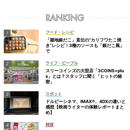
フード・レシピ
「築地銀だこ」直伝の”カリフワたこ焼
き”レシピ！3種のソースも「銀だこ風」
で
ライフ・ピープル
スリーコインズの大型店「3COINS+plu
s」とは？スタッフに聞く「ヒットの秘
密」
スポット
ドルビーシネマ、IMAX®、4DXの違いと
感想【映画ライターの体験レポートまと
め】
雑貨