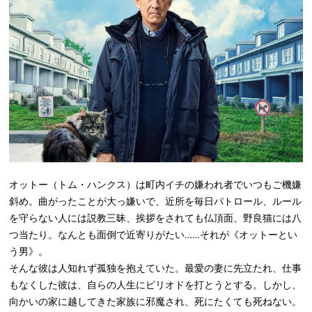
オットー（トム・ハンクス）は町内イチの嫌われ者でいつもご機嫌
斜め。曲がったことが大っ嫌いで、近所を毎日パトロール、ルール
を守らない人には説教三昧、挨拶をされても仏頂面、野良猫には八
つ当たり。なんとも面倒で近寄りがたい……それが《オットーとい
う男》。
そんな彼は人知れず孤独を抱えていた。最愛の妻に先立たれ、仕事
もなくした彼は、自らの人生にピリオドを打とうとする。しかし、
向かいの家に越してきた家族に邪魔され、死にたくても死ねない。