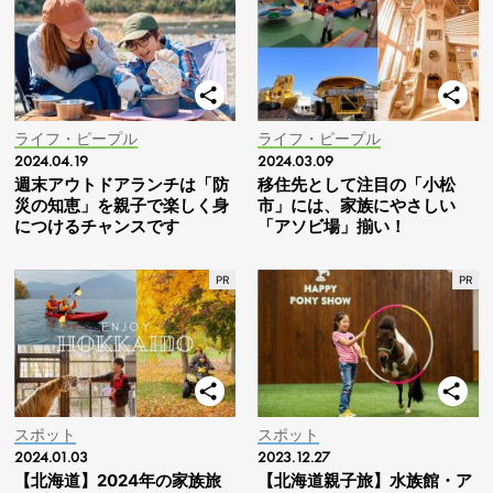
ライフ・ピープル
ライフ・ピープル
2024.04.19
2024.03.09
週末アウトドアランチは「防
移住先として注目の「小松
災の知恵」を親子で楽しく身
市」には、家族にやさしい
につけるチャンスです
「アソビ場」揃い！
スポット
スポット
2024.01.03
2023.12.27
【北海道】2024年の家族旅
【北海道親子旅】水族館・ア