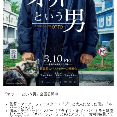
『オットーという男』全国公開中
監督：マーク・フォースター（『プーと大人になった僕』『ネ
バーランド』）
脚本：デヴィッド・マギー（『ライフ・オブ・パイ トラと漂流
した227日』『ネバーランド』ともにアカデミー賞®脚色賞ノミ