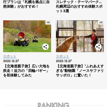
行プランは「札幌を拠点に自
スレチック・テーマパーク…
然体験」がおすすめ！
札幌周辺のおすすめ体験スポ
ット3選
スポット
スポット
2023.12.27
2023.12.27
【北海道親子旅】広い大地を
【北海道親子旅】“ふれあえす
疾走！迫力の「四輪バギー」
ぎる”動物園「ノースサファリ
を初体験してみた
サッポロ」に驚いた！