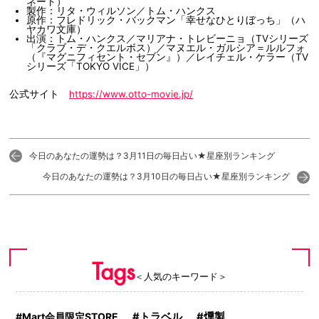
ネート）
製作：リタ・ウィルソン／トム・ハンクス
原作：フレドリック・バックマン「幸せなひとりぼっち」（ハ
ヤカワ文庫）
出演：トム・ハンクス／マリアナ・トレビーニョ（TVシリーズ
「クラブ・デ・クエルボス）／マヌエル・ガルシア＝ルルフォ
（『マグニフィセント・セブン』）／レイチェル・ケラー（TV
シリーズ「TOKYO VICE」）
公式サイト
https://www.otto-movie.jp/
今日のあなたの運勢は？3月11日の毎日占い★星座別ランキング
今日のあなたの運勢は？3月10日の毎日占い★星座別ランキング
Tags
＜人気のキーワード＞
Mart会員限定STORE
トラベル
燻製