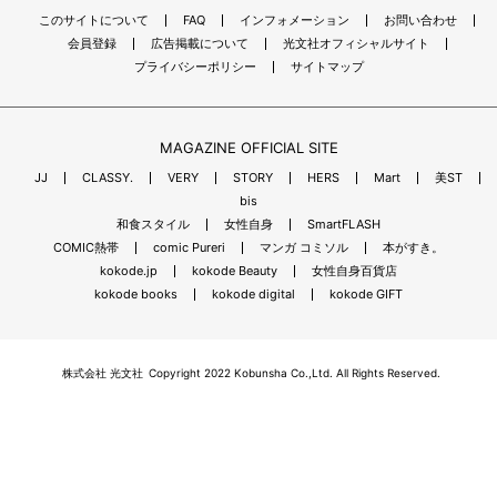
このサイトについて
FAQ
インフォメーション
お問い合わせ
会員登録
広告掲載について
光文社オフィシャルサイト
プライバシーポリシー
サイトマップ
MAGAZINE OFFICIAL SITE
JJ
CLASSY.
VERY
STORY
HERS
Mart
美ST
bis
和食スタイル
女性自身
SmartFLASH
COMIC熱帯
comic Pureri
マンガ コミソル
本がすき。
kokode.jp
kokode Beauty
女性自身百貨店
kokode books
kokode digital
kokode GIFT
株式会社 光文社
Copyright 2022 Kobunsha Co.,Ltd. All Rights Reserved.