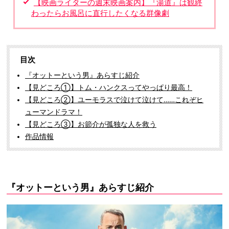
【映画ライターの週末映画案内】『湯道』は観終
わったらお風呂に直行したくなる群像劇
目次
『オットーという男』あらすじ紹介
【見どころ①】トム・ハンクスってやっぱり最高！
【見どころ②】ユーモラスで泣けて泣けて……これぞヒ
ューマンドラマ！
【見どころ③】お節介が孤独な人を救う
作品情報
『オットーという男』あらすじ紹介