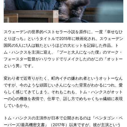
スウェーデンの世界的ベストセラー小説を原作に、一度『幸せなひ
とりぼっち』というタイトルで2015年に映画化され、スウェーデン
国民の5人に1人は観たというほどの大ヒットを記録した作品。ト
ム・ハンクスを主演に迎え、『プーと大人になった僕』のマーク・
フォースター監督がハリウッドでリメイクしたのがこの『オットー
という男』です。
変わり者で近寄りがたく、町内イチの嫌われ者というオットーなん
ですが、今のような頑固じいさんになった背景がわかるにつれ、愛
らしく感じてきてしまう。それもこれも、トム・ハンクスがオット
ーの心の機微を表情で、仕草で、話し方でめちゃくちゃ繊細に表現
しているから。
トム・ハンクスの主演作が日本で公開されるのは『ペンタゴン・ペ
ーパーズ/最高機密文書』（2017年）以来ですが、彼が主演という