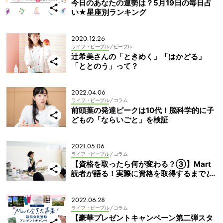
今日のあなたの運勢は？5月19日の毎日占
い★星座別ランキング
2020.12.26
ライフ・ピープル
/ ピープル
辻希美さんの「ときめく」「はかどる」
「ととのう」って？
2022.04.06
ライフ・ピープル
/ コラム
前頭葉の発達ピークは10代！脳科学的に子
どもの「ならいごと」を検証
2021.05.06
ライフ・ピープル
/ コラム
【資格を取ったら何が変わる？③】Mart
読者が語る！実際に資格を取得するまでと
これから
2022.06.28
ライフ・ピープル
/ コラム
【豪華プレゼントキャンペーン第二弾スタ