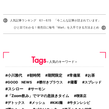
人気記事ランキング 6.1～6.15 「今こんな記事が読まれています」
ひと目でわかる！発売日に毎号「Mart」を入手できる方法まとめ
Tags
＜人気のキーワード＞
期間限定
お茶
小川雅代
朝時間
常備菜
GOOD NEWS
襟付きブラウス
備蓄
スプレッド
スシロー
サーモン
「Zoom飲み」でママの息抜きタイム
喫茶店
デトックス
メッシュ
KiKi麺
牛タンレシピ