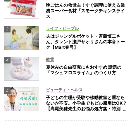
晩ごはんの救世主！すぐ調理に使える業
務スーパー食材「スモークチキンスライ
ス」
ライフ・ピープル
夫はジャングルポケット・斉藤慎二さ
ん。タレント瀬戸サオリさんの本音トー
ク【Mart春号】
雑貨
夏休みの自由研究にもおすすめ 話題の
「マシュマロスライム」のつくり方
ビューティ・ヘルス
子どもの生理が受験や移動教室と重なら
ないか不安。小学生でもピル服用はOK？
【高尾美穂先生のお悩み処方箋・特別
編】