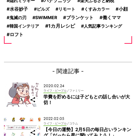
パナソニック
隠れミッキー
楽天ふるさと納税
水谷妙子
ビルズ
リモート
くすみカラー
小顔
鬼滅の刃
SWIMMER
ブランケット
働くママ
1カ月レシピ
韓国インテリア
人気記事ランキング
ロフト
- 関連記事 -
2020.02.24
ライフ・ピープル
/ ファミリー
学費を貯めるには子どもとの話し合いが大
切！
2022.02.05
ライフ・ピープル
/ コラム
【今日の運勢】2月5日の毎日占いランキン
グ「だったら星に聞いてみよう！」