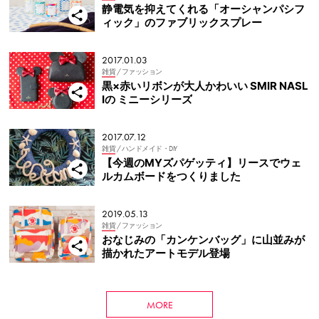
静電気を抑えてくれる「オーシャンパシフ
ィック」のファブリックスプレー
2017.01.03
雑貨
/ ファッション
黒×赤いリボンが大人かわいい SMIR NASL
Iの ミニーシリーズ
2017.07.12
雑貨
/ ハンドメイド・DIY
【今週のMYズパゲッティ】リースでウェ
ルカムボードをつくりました
2019.05.13
雑貨
/ ファッション
おなじみの「カンケンバッグ」に山並みが
描かれたアートモデル登場
MORE