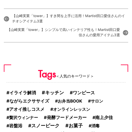
【山崎実業「tower」】すき間を上手に活用！Martist田口愛佳さんのイ
チオシアイテム3選
【山崎実業「tower」】シンプルで高いインテリア性も！Martist田口愛
佳さんの愛用アイテム3選
Tags
＜人気のキーワード＞
キッチン
イライラ解消
ワンピース
ながらエクササイズ
お弁当BOOK
サロン
アオイ推しコスメ
オンラインレッスン
贅沢ウィンナー
発酵フードメーカー
南上夕佳
お菓子
スノーピーク
岩盤浴
消毒