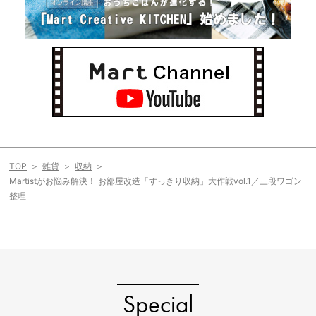
TOP
雑貨
収納
Martistがお悩み解決！ お部屋改造「すっきり収納」大作戦vol.1／三段ワゴン
整理
Special