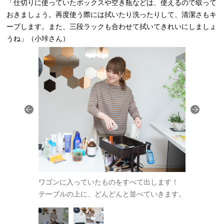
「仕切りに使っていたボックスや空き瓶などは、使えるので取って
おきましょう。再度使う際には拭いたり洗ったりして、清潔さもキ
ープします。また、三段ラックも合わせて拭いてきれいにしましょ
うね」（小垰さん）
に洗って再利
ワゴンに入っていたものをすべて出します！
仕切り用の
テーブルの上に、どんどんと並べていきます。
用します。