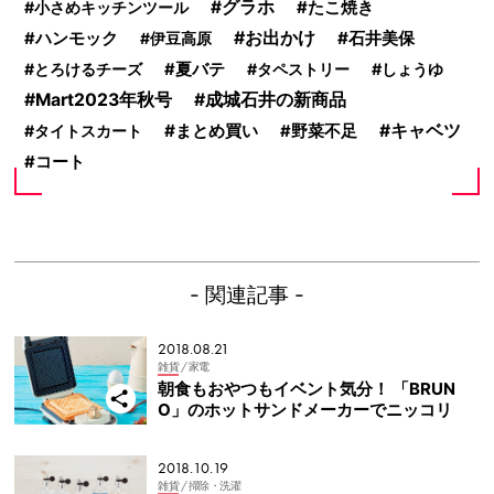
グラホ
小さめキッチンツール
たこ焼き
お出かけ
石井美保
ハンモック
伊豆高原
とろけるチーズ
夏バテ
タペストリー
しょうゆ
Mart2023年秋号
成城石井の新商品
まとめ買い
キャベツ
タイトスカート
野菜不足
コート
- 関連記事 -
2018.08.21
雑貨
/ 家電
朝食もおやつもイベント気分！ 「BRUN
O」のホットサンドメーカーでニッコリ
2018.10.19
雑貨
/ 掃除・洗濯