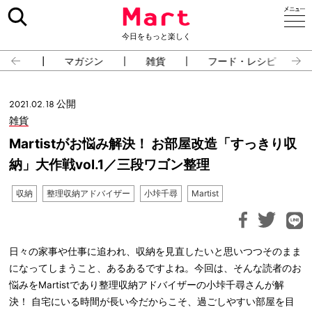
今日をもっと楽しく
占い
マガジン
雑貨
フード・レシピ
2021.02.18 公開
雑貨
Martistがお悩み解決！ お部屋改造「すっきり収
納」大作戦vol.1／三段ワゴン整理
収納
整理収納アドバイザー
小垰千尋
Martist
日々の家事や仕事に追われ、収納を見直したいと思いつつそのまま
になってしまうこと、あるあるですよね。今回は、そんな読者のお
悩みをMartistであり整理収納アドバイザーの小垰千尋さんが解
決！ 自宅にいる時間が長い今だからこそ、過ごしやすい部屋を目