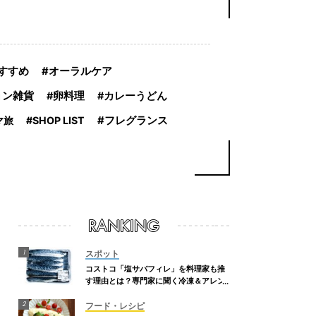
すすめ
オーラルケア
ョン雑貨
卵料理
カレーうどん
フレグランス
マ旅
SHOP LIST
スポット
コストコ「塩サバフィレ」を料理家も推
す理由とは？専門家に聞く冷凍＆アレン
ジレシピも！
フード・レシピ