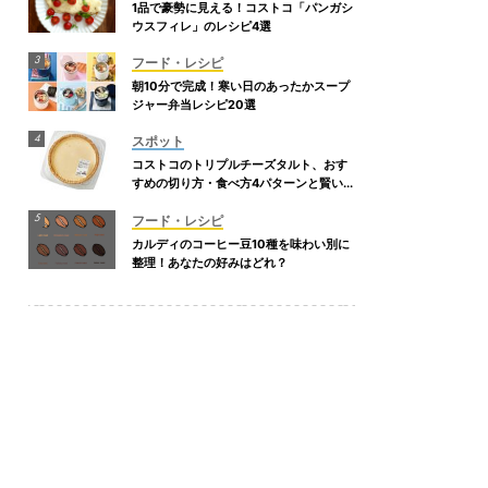
1品で豪勢に見える！コストコ「パンガシ
ウスフィレ」のレシピ4選
フード・レシピ
朝10分で完成！寒い日のあったかスープ
ジャー弁当レシピ20選
スポット
コストコのトリプルチーズタルト、おす
すめの切り方・食べ方4パターンと賢い冷
凍保存のコツ
フード・レシピ
カルディのコーヒー豆10種を味わい別に
整理！あなたの好みはどれ？