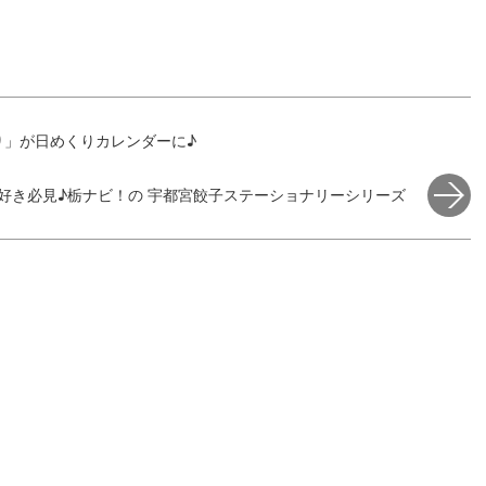
り」が日めくりカレンダーに♪
好き必見♪栃ナビ！の 宇都宮餃子ステーショナリーシリーズ