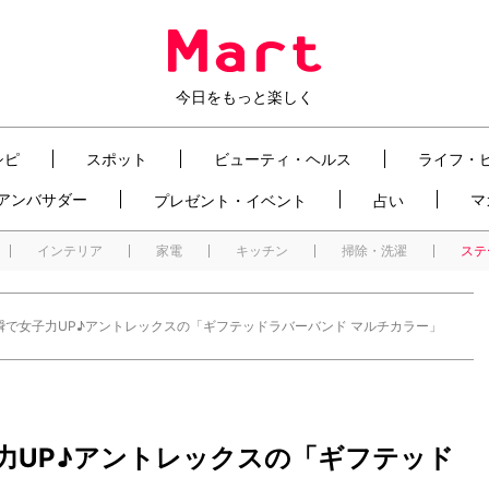
今日をもっと楽しく
シピ
スポット
ビューティ・ヘルス
ライフ・
t アンバサダー
マ
プレゼント・イベント
占い
インテリア
家電
キッチン
掃除・洗濯
ステ
瞬で女子力UP♪アントレックスの「ギフテッドラバーバンド マルチカラー」
力UP♪アントレックスの「ギフテッド