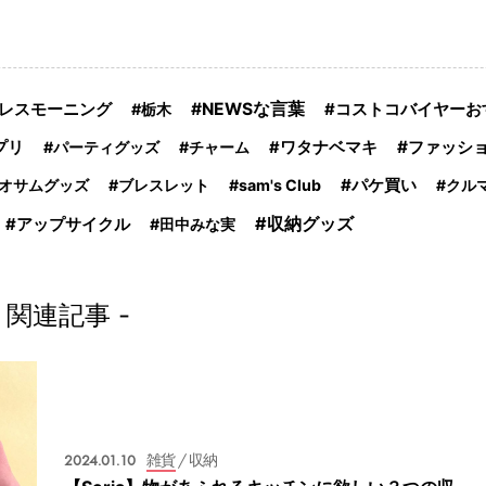
NEWSな言葉
コストコバイヤーお
レスモーニング
栃木
ファッシ
プリ
パーティグッズ
チャーム
ワタナベマキ
パケ買い
オサムグッズ
ブレスレット
sam's Club
クル
収納グッズ
アップサイクル
田中みな実
- 関連記事 -
2024.01.10
雑貨
/ 収納