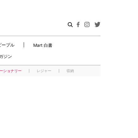
ピープル
Mart 白書
ガジン
ーショナリー
レジャー
収納