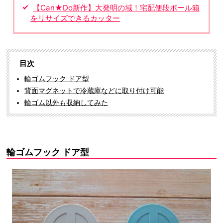
【Can★Do新作】大発明の域！宅配便段ボール箱
をリサイズできるカッター
目次
輪ゴムフック ドア型
背面マグネットで冷蔵庫などに取り付け可能
輪ゴム以外も収納してみた
輪ゴムフック ドア型