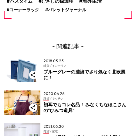
海外生活
バスタイム
むさしの森珈琲
コーナーラック
バレットジャーナル
- 関連記事 -
2018.05.25
雑貨
/ インテリア
ブルーグレーの濃淡でさり気なく北欧風
に！
2020.06.26
雑貨
/ キッチン
初耳でもコレ名品！ みなくちなほこさん
の“ひみつ道具”
2021.05.20
雑貨
/ 家電