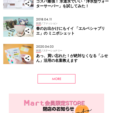
コスパ最強！ 水道水でいい「浄水型ウォー
ターサーバー」を試してみた！
2018.04.11
雑貨
/ ファッション
春のお出かけにもイイ 「エルベシャプリ
エ」の ミニポシェット
2020.04.03
雑貨
/ ステーショナリー
あっ、買い忘れた！が絶対なくなる「ふせ
ん」活用の名案教えます
MORE