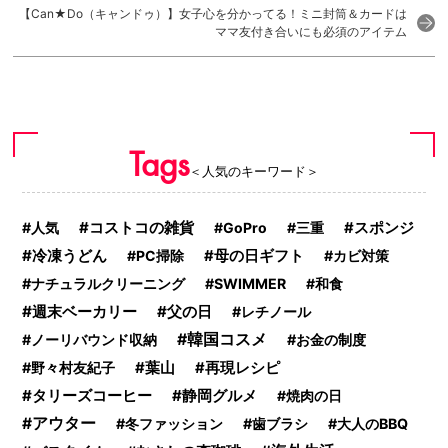
【Can★Do（キャンドゥ）】女子心を分かってる！ミニ封筒＆カードは
ママ友付き合いにも必須のアイテム
Tags
＜人気のキーワード＞
コストコの雑貨
人気
GoPro
三重
スポンジ
冷凍うどん
PC掃除
母の日ギフト
カビ対策
ナチュラルクリーニング
SWIMMER
和食
週末ベーカリー
父の日
レチノール
韓国コスメ
ノーリバウンド収納
お金の制度
野々村友紀子
葉山
再現レシピ
タリーズコーヒー
静岡グルメ
焼肉の日
アウター
冬ファッション
歯ブラシ
大人のBBQ