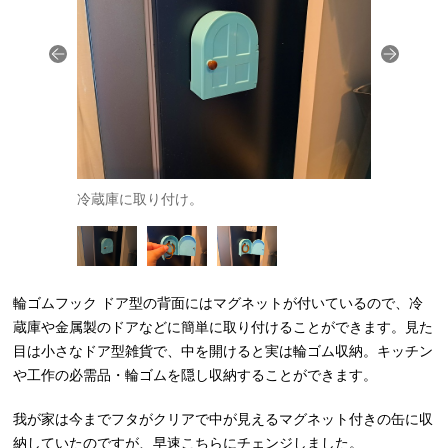
イズ感。
冷蔵庫に取り付け。
中のフック
輪ゴムフック ドア型の背面にはマグネットが付いているので、冷
蔵庫や金属製のドアなどに簡単に取り付けることができます。見た
目は小さなドア型雑貨で、中を開けると実は輪ゴム収納。キッチン
や工作の必需品・輪ゴムを隠し収納することができます。
我が家は今までフタがクリアで中が見えるマグネット付きの缶に収
納していたのですが、早速こちらにチェンジしました。