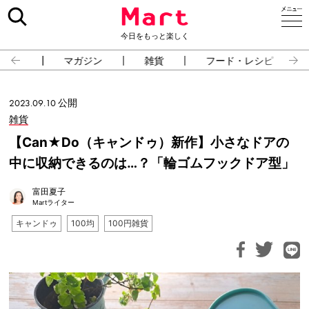
今日をもっと楽しく
占い
マガジン
雑貨
フード・レシピ
2023.09.10 公開
雑貨
【Can★Do（キャンドゥ）新作】小さなドアの
中に収納できるのは…？「輪ゴムフックドア型」
富田夏子
Martライター
キャンドゥ
100均
100円雑貨