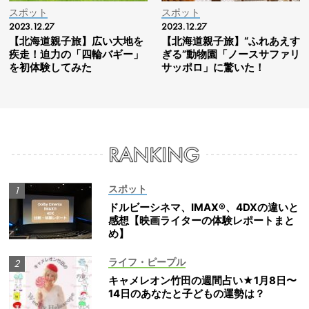
スポット
スポット
2023.12.27
2023.12.27
【北海道親子旅】広い大地を
【北海道親子旅】“ふれあえす
疾走！迫力の「四輪バギー」
ぎる”動物園「ノースサファリ
を初体験してみた
サッポロ」に驚いた！
スポット
ドルビーシネマ、IMAX®、4DXの違いと
感想【映画ライターの体験レポートまと
め】
ライフ・ピープル
キャメレオン竹田の週間占い★1月8日〜
14日のあなたと子どもの運勢は？