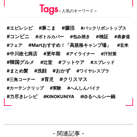
Tags
＜人気のキーワード＞
エビレシピ
豚こま
腸活
バックリボントップス
コンビニ
ボトルカバー
包み焼き
検証
表参道
Martおすすめ！「高規格キャンプ場」
フェア
玄米
更年期
中川政七商店
アイライナー
汗対策
韓国グルメ
フットケア
辻堂
スプレッド
洗顔
おかず
まとめ髪
ワイヤレスブラ
クリスマス
三角コーナー
育児
カーテンクリップ
実験
へんしんバイク
力尽きレシピ
KINOKUNIYA
ゆるヘルシー鍋
- 関連記事 -