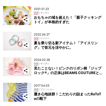
2021.01.23
雑貨
/ キッチン
おもちゃの域を超えた！「親子クッキング
トイ」が本格的すぎた
2022.06.27
雑貨
/ レジャー
夏を乗り切る新アイテム！「アイスリン
グ」で首元を涼やかに。
2024.02.28
雑貨
/ キッチン
見たことない！ピンクのリボン柄「ジップ
ロック®」の正体はBEAMS COUTUREとの
コラボ
2017.04.05
雑貨
/ ファッション
履き心地抜群！こだわりの詰まったRoToT
oの靴下