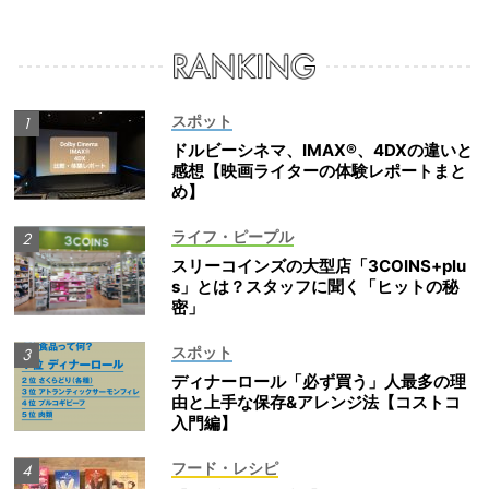
スポット
ドルビーシネマ、IMAX®、4DXの違いと
感想【映画ライターの体験レポートまと
め】
ライフ・ピープル
スリーコインズの大型店「3COINS+plu
s」とは？スタッフに聞く「ヒットの秘
密」
スポット
ディナーロール「必ず買う」人最多の理
由と上手な保存&アレンジ法【コストコ
入門編】
フード・レシピ