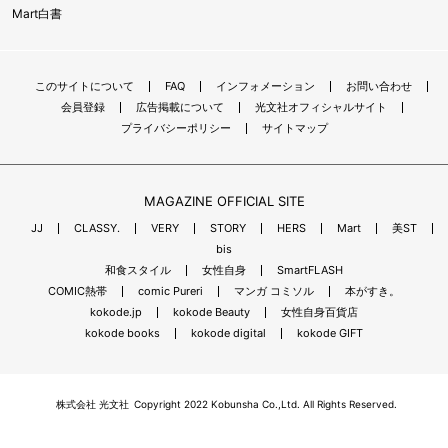
Mart白書
このサイトについて
FAQ
インフォメーション
お問い合わせ
会員登録
広告掲載について
光文社オフィシャルサイト
プライバシーポリシー
サイトマップ
MAGAZINE OFFICIAL SITE
JJ
CLASSY.
VERY
STORY
HERS
Mart
美ST
bis
和食スタイル
女性自身
SmartFLASH
COMIC熱帯
comic Pureri
マンガ コミソル
本がすき。
kokode.jp
kokode Beauty
女性自身百貨店
kokode books
kokode digital
kokode GIFT
株式会社 光文社
Copyright 2022 Kobunsha Co.,Ltd. All Rights Reserved.