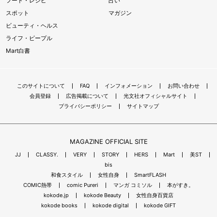
フード・レシピ
占い
スポット
マガジン
ビューティ・ヘルス
ライフ・ピープル
Mart白書
このサイトについて
FAQ
インフォメーション
お問い合わせ
会員登録
広告掲載について
光文社オフィシャルサイト
プライバシーポリシー
サイトマップ
MAGAZINE OFFICIAL SITE
JJ
CLASSY.
VERY
STORY
HERS
Mart
美ST
bis
和食スタイル
女性自身
SmartFLASH
COMIC熱帯
comic Pureri
マンガ コミソル
本がすき。
kokode.jp
kokode Beauty
女性自身百貨店
kokode books
kokode digital
kokode GIFT