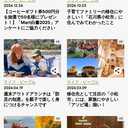
2024.12.26
2024.10.25
【コーヒーギフト券500円分
子育てファミリーの移住にや
を抽選で50名様にプレゼン
さしい！「石川県小松市」に
ト！】「Mart白書2025」ア
住んでみてわかったこと
ンケートにご協力ください
ライフ・ピープル
ライフ・ピープル
2024.04.19
2024.03.09
週末アウトドアランチは「防
移住先として注目の「小松
災の知恵」を親子で楽しく身
市」には、家族にやさしい
につけるチャンスです
「アソビ場」揃い！