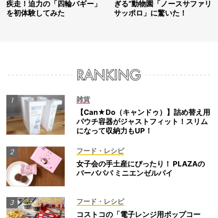
疾走！迫力の「四輪バギー」
ぎる”動物園「ノースサファリ
を初体験してみた
サッポロ」に驚いた！
雑貨
【Can★Do（キャンドゥ）】詰め替え用
パウチ容器がジャストフィット！スリム
になって収納力もUP！
フード・レシピ
女子会の手土産にぴったり！ PLAZAの
バーバパパ ミニエンゼルパイ
フード・レシピ
コストコの「電子レンジ用ポップコー