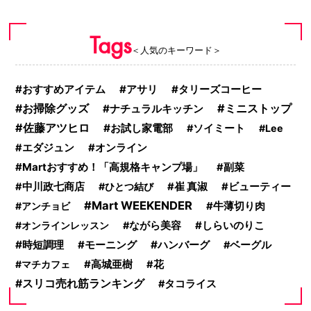
Tags
＜人気のキーワード＞
おすすめアイテム
アサリ
タリーズコーヒー
ミニストップ
お掃除グッズ
ナチュラルキッチン
佐藤アツヒロ
お試し家電部
ソイミート
Lee
オンライン
エダジュン
Martおすすめ！「高規格キャンプ場」
副菜
中川政七商店
ひとつ結び
崔 真淑
ビューティー
Mart WEEKENDER
アンチョビ
牛薄切り肉
しらいのりこ
オンラインレッスン
ながら美容
時短調理
モーニング
ハンバーグ
ベーグル
マチカフェ
高城亜樹
花
スリコ売れ筋ランキング
タコライス