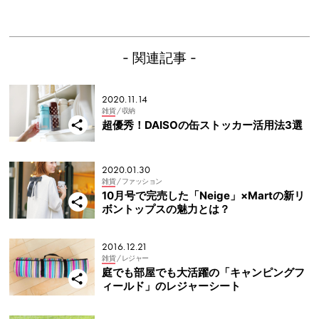
- 関連記事 -
2020.11.14
雑貨
/ 収納
超優秀！DAISOの缶ストッカー活用法3選
2020.01.30
雑貨
/ ファッション
10月号で完売した「Neige」×Martの新リ
ボントップスの魅力とは？
2016.12.21
雑貨
/ レジャー
庭でも部屋でも大活躍の「キャンピングフ
ィールド」のレジャーシート