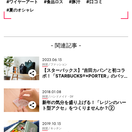
ワイヤーアート
食品ロス
豚汁
口コミ
夏のオシャレ
- 関連記事 -
2023.06.15
雑貨
/ ファッション
【スターバックス】“吉田カバン”と初コラ
ボ！「STARBUCKS®×PORTER」のバッ
グとボトルが登場
2018.01.08
雑貨
/ ハンドメイド・DIY
新年の気分を盛り上げる！「レジンのハー
ト型アクセ」をつくりませんか？②
2019.10.15
雑貨
/ キッチン