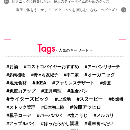
ピクニックに持参したい、極上のティータイムのためのグッズ
親子で体をうごかして「ピクニックを 楽しむ」ならこのグッズ！
Tags
＜人気のキーワード＞
お酒
コストコバイヤーおすすめ
アーバンリサーチ
オーガニック
多肉植物
野々村友紀子
不二家
IKEA
地元食材
ファミレスデザート
角煮
免疫力アップ
生食パン
正月料理
ライターズピック
ご当地
スヌーピー
乾燥機
佐藤アツヒロ
ストック管理
日本初上陸
親子コーデ
メルカリ
バーバパパ
塩こうじ
ほったらかし調理
アップルパイ
週末食べたい