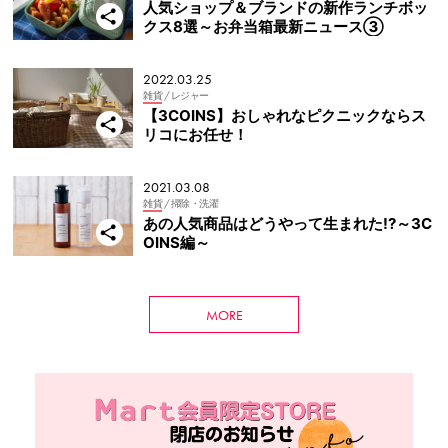
人気ショップ＆ブランドの新作ランチボッ
クス8選～お弁当箱最新ニュース③
2022.03.25
雑貨
/ レジャー
【3COINS】おしゃれなピクニックならス
リコにお任せ！
2021.03.08
雑貨
/ 掃除・洗濯
あの人気商品はどうやって生まれた!?～3C
OINS編～
MORE