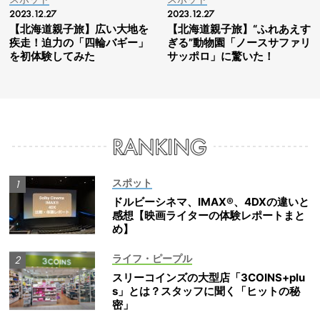
2023.12.27
2023.12.27
【北海道親子旅】広い大地を
【北海道親子旅】“ふれあえす
疾走！迫力の「四輪バギー」
ぎる”動物園「ノースサファリ
を初体験してみた
サッポロ」に驚いた！
スポット
ドルビーシネマ、IMAX®、4DXの違いと
感想【映画ライターの体験レポートまと
め】
ライフ・ピープル
スリーコインズの大型店「3COINS+plu
s」とは？スタッフに聞く「ヒットの秘
密」