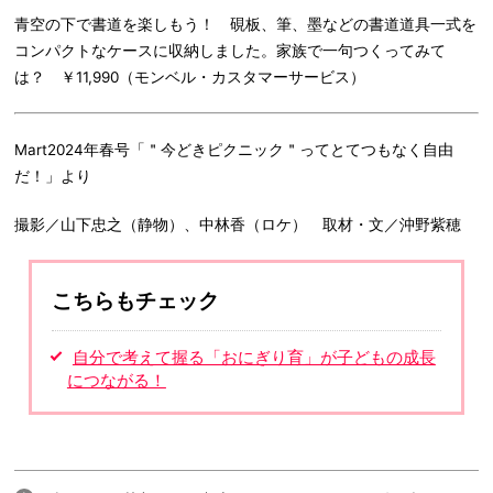
青空の下で書道を楽しもう！ 硯板、筆、墨などの書道道具一式を
コンパクトなケースに収納しました。家族で一句つくってみて
は？ ￥11,990（モンベル・カスタマーサービス）
Mart2024年春号「＂今どきピクニック＂ってとてつもなく自由
だ！」より
撮影／山下忠之（静物）、中林香（ロケ） 取材・文／沖野紫穂
こちらもチェック
自分で考えて握る「おにぎり育」が子どもの成長
につながる！