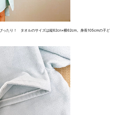
たり！ タオルのサイズは縦62cn×横62cm。身長105cmの子ど