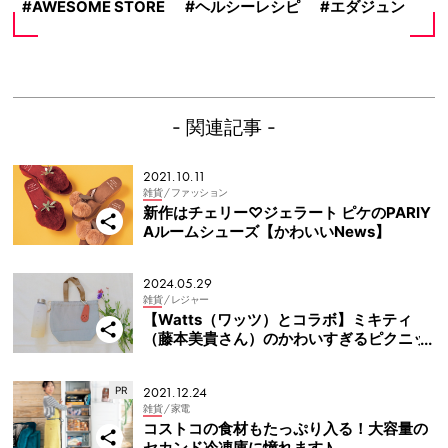
ヘルシーレシピ
AWESOME STORE
エダジュン
- 関連記事 -
2021.10.11
雑貨
/ ファッション
新作はチェリー♡ジェラート ピケのPARIY
Aルームシューズ【かわいいNews】
2024.05.29
雑貨
/ レジャー
【Watts（ワッツ）とコラボ】ミキティ
（藤本美貴さん）のかわいすぎるピクニッ
クアイテム！
2021.12.24
雑貨
/ 家電
コストコの食材もたっぷり入る！大容量の
セカンド冷凍庫に憧れます♪