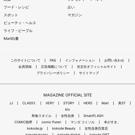
フード・レシピ
占い
スポット
マガジン
ビューティ・ヘルス
ライフ・ピープル
Mart白書
このサイトについて
FAQ
インフォメーション
お問い合わせ
会員登録
広告掲載について
光文社オフィシャルサイト
プライバシーポリシー
サイトマップ
MAGAZINE OFFICIAL SITE
JJ
CLASSY.
VERY
STORY
HERS
Mart
美ST
bis
和食スタイル
女性自身
SmartFLASH
COMIC熱帯
comic Pureri
マンガ コミソル
本がすき。
kokode.jp
kokode Beauty
女性自身百貨店
kokode books
kokode digital
kokode GIFT