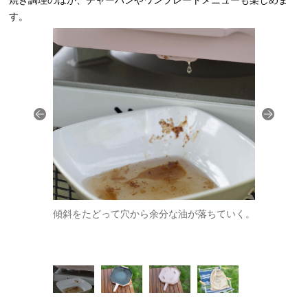
焼き調理のほか、チャーハンやワンプレートメニューも楽しめま
す。
傾斜をたどって穴から余分な油が落ちていく。
ノンスティ
肉もカリっ