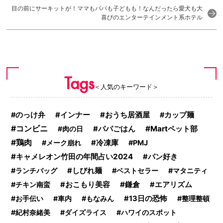
目の前にサーキットが！ママもパパも子どもも！なんだったら愛犬も大
喜びのエンターテインメント系ホテル
Tags
＜人気のキーワード＞
おうち居酒屋
のっけ弁
インナー
カップ麺
コンビニ
Martペット部
肉の日
パパごはん
鶏肉
メーク崩れ
冷凍庫
PMJ
キャメレオン竹田の年間占い2024
パン好き
ランチバッグ
しびれ麺
ベストセラー
マタニティ
鎌倉
チキン南蛮
おこもり美容
エアリズム
お手伝い
車内
もなみん
13日の恐怖
整理整頓
紀村奈緒美
ダイズライス
ハワイのスポット