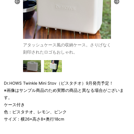
す。
アタッシュケース風の収納ケース。さりげなく
片手でラク
刻印されたロゴもおしゃれ。
Dr.HOWS Twinkle Mini Stov（ピスタチオ）9月発売予定！
※画像はサンプル商品のため実際の商品と異なる場合がございま
す。
ケース付き
色：ピスタチオ、レモン、ピンク
サイズ：横26×高さ8×奥行18cm