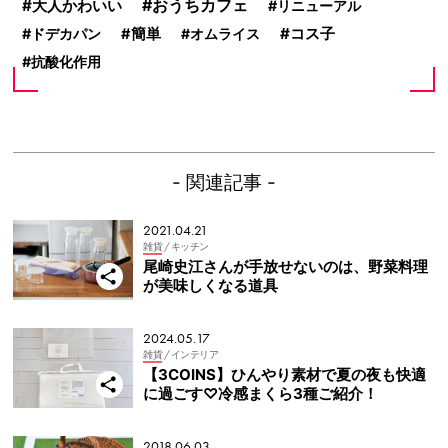
おうちカフェ
大人かわいい
リニューアル
コス子
ドデカパン
簡単
オムライス
抗酸化作用
- 関連記事 -
2021.04.21
雑貨
/ キッチン
尾崎史江さんが手放せないのは、野菜料理
が美味しくなる道具
2024.05.17
雑貨
/ インテリア
【3COINS】ひんやり素材で夏の夜も快適
に過ごす♡冷感まくら3種ご紹介！
2018.06.03