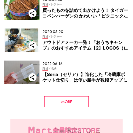
雑貨
/ レジャー
買ったものを詰めて出かけよう！ タイガー
コペンハーゲンの かわいい「ピクニックバ
スケット」
2020.05.20
雑貨
/ レジャー
アウトドアメーカー発！「おうちキャン
プ」のおすすめアイテム【2】LOGOS（ロ
ゴス）
2022.06.16
雑貨
/ 収納
【Seria（セリア）】進化した「冷蔵庫ポ
ケット仕切り」は使い勝手が数段アップ！
MORE