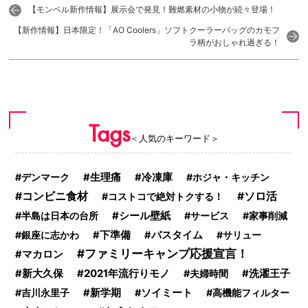
【モンベル新作情報】展示会で発見！難燃素材の小物が続々登場！
【新作情報】日本限定！「AO Coolers」ソフトクーラーバッグのカモフ
ラ柄がおしゃれ過ぎる！
Tags
＜人気のキーワード＞
デンマーク
生理痛
冷凍庫
ホジャ・キッチン
コンビニ食材
ソロ活
コストコで絶対トクする！
シール壁紙
半島は日本の台所
サービス
家事削減
銀座に志かわ
下準備
バスタイム
サリュー
ファミリーキャンプ応援宣言！
マカロン
新大久保
2021年流行りモノ
夫婦時間
洗濯王子
吉川永里子
新学期
ソイミート
高機能フィルター