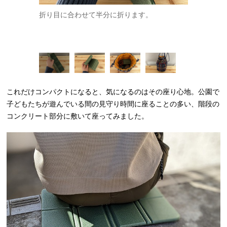
た前と後でほ
折り目に合わせて半分に折ります。
半分に折り
めばOKです
これだけコンパクトになると、気になるのはその座り心地。公園で
子どもたちが遊んでいる間の見守り時間に座ることの多い、階段の
コンクリート部分に敷いて座ってみました。