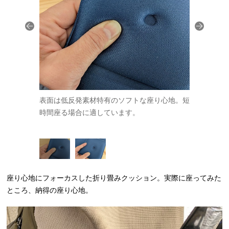
な座り心地。
表面は低反発素材特有のソフトな座り心地。短
裏は身体が
適していま
時間座る場合に適しています。
長時間座っ
す。
座り心地にフォーカスした折り畳みクッション。実際に座ってみた
ところ、納得の座り心地。