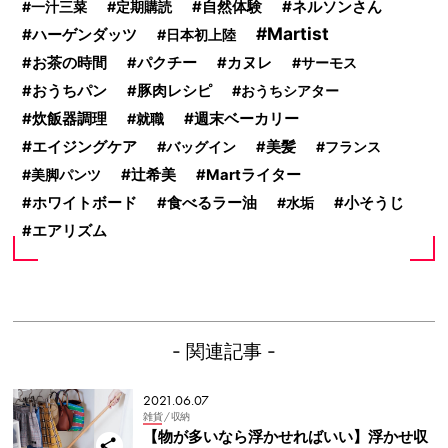
ネルソンさん
一汁三菜
定期購読
自然体験
Martist
ハーゲンダッツ
日本初上陸
お茶の時間
パクチー
カヌレ
サーモス
おうちパン
豚肉レシピ
おうちシアター
炊飯器調理
週末ベーカリー
就職
エイジングケア
バッグイン
美髪
フランス
辻希美
美脚パンツ
Martライター
ホワイトボード
食べるラー油
水垢
小そうじ
エアリズム
- 関連記事 -
2021.06.07
雑貨
/ 収納
【物が多いなら浮かせればいい】浮かせ収