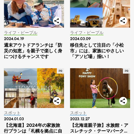
ライフ・ピープル
ライフ・ピープル
2024.04.19
2024.03.09
週末アウトドアランチは「防
移住先として注目の「小松
災の知恵」を親子で楽しく身
市」には、家族にやさしい
につけるチャンスです
「アソビ場」揃い！
スポット
スポット
2024.01.03
2023.12.27
【北海道】2024年の家族旅
【北海道親子旅】水族館・ア
行プランは「札幌を拠点に自
スレチック・テーマパーク…