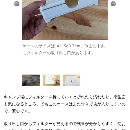
ネットが取り
ケースのサイズは14×15×3.7cm。側面の中央
取り出し口
チール製品、
にフィルターの取り出し口があります。
て取り出せ
取り付けるこ
キャンプ場にフィルターを持っていくと折れたり汚れたり、衛生面
も気になるところ。でもこのケースはふた付きで埃が入りにくいの
で、安心です。
取り出し口からフィルターが見えるので残量が分かりやすく「使お