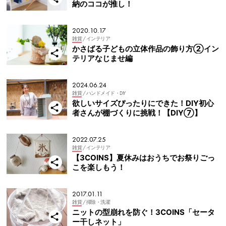
納のココが推し！
2020.10.17
雑貨
/ インテリア
かさばる子どもの立体作品の飾り方②イン
テリアなじませ編
2024.06.24
雑貨
/ ハンドメイド・DIY
欲しいサイズぴったりにできた！DIY初心
者さんが棚づくりに挑戦！【DIY⑦】
2022.07.25
雑貨
/ インテリア
【3COINS】夏休みはおうちでお祭りごっ
こを楽しもう！
2017.01.11
雑貨
/ 掃除・洗濯
ニットの型崩れを防ぐ！3COINS「セータ
ー干しネット」