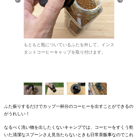
一度瓶を逆さ
もともと瓶についているふたを外して、インス
キャップを
のコーヒー
タントコーヒーキャップを取り付けます。
逆さにしま
ふたを開けた
コーヒーが出
ふた振りするだけでカップ一杯分のコーヒーを出すことができるの
がうれしい！
なるべく洗い物を出したくないキャンプでは、コーヒーをすくう乾
いた清潔なスプーンさえ見当たらないときも日常茶飯事なのでこれ