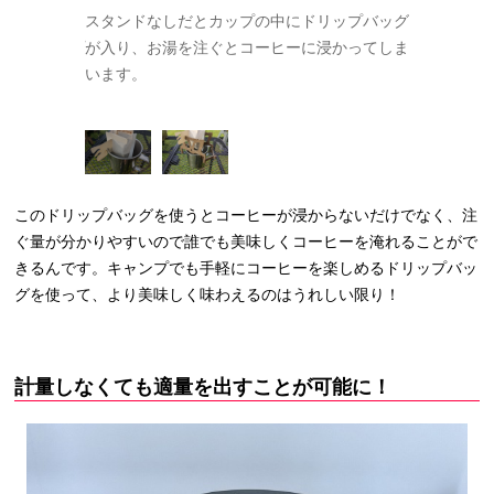
グスタンドに
スタンドなしだとカップの中にドリップバッグ
カップにセ
通り。カップ
が入り、お湯を注ぐとコーヒーに浸かってしま
ドリップバ
ーに浸かるこ
います。
の上でドリ
となく淹れ
このドリップバッグを使うとコーヒーが浸からないだけでなく、注
ぐ量が分かりやすいので誰でも美味しくコーヒーを淹れることがで
きるんです。キャンプでも手軽にコーヒーを楽しめるドリップバッ
グを使って、より美味しく味わえるのはうれしい限り！
計量しなくても適量を出すことが可能に！