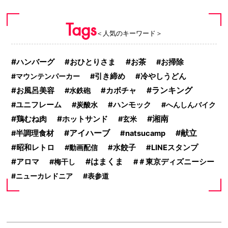
Tags
＜人気のキーワード＞
ハンバーグ
おひとりさま
お茶
お掃除
マウンテンパーカー
引き締め
冷やしうどん
お風呂美容
カボチャ
ランキング
水鉄砲
ユニフレーム
炭酸水
ハンモック
へんしんバイク
鶏むね肉
ホットサンド
湘南
玄米
アイハーブ
献立
半調理食材
natsucamp
昭和レトロ
動画配信
水餃子
LINEスタンプ
アロマ
はまくま
梅干し
＃東京ディズニーシー
ニューカレドニア
表参道