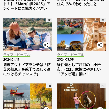
ト！】「Mart白書2025」ア
住んでみてわかったこと
ンケートにご協力ください
ライフ・ピープル
ライフ・ピープル
2024.04.19
2024.03.09
週末アウトドアランチは「防
移住先として注目の「小松
災の知恵」を親子で楽しく身
市」には、家族にやさしい
につけるチャンスです
「アソビ場」揃い！