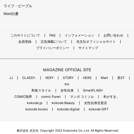
ライフ・ピープル
Mart白書
このサイトについて
FAQ
インフォメーション
お問い合わせ
会員登録
広告掲載について
光文社オフィシャルサイト
プライバシーポリシー
サイトマップ
MAGAZINE OFFICIAL SITE
JJ
CLASSY.
VERY
STORY
HERS
Mart
美ST
bis
和食スタイル
女性自身
SmartFLASH
COMIC熱帯
comic Pureri
マンガ コミソル
本がすき。
kokode.jp
kokode Beauty
女性自身百貨店
kokode books
kokode digital
kokode GIFT
株式会社 光文社
Copyright 2022 Kobunsha Co.,Ltd. All Rights Reserved.