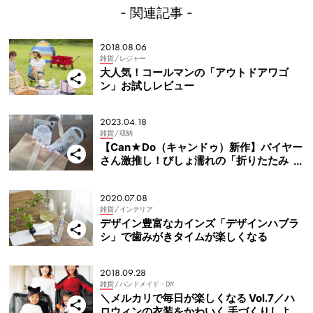
- 関連記事 -
2018.08.06
雑貨
/ レジャー
大人気！コールマンの「アウトドアワゴ
ン」お試しレビュー
2023.04.18
雑貨
/ 収納
【Can★Do（キャンドゥ）新作】バイヤー
さん激推し！びしょ濡れの「折りたたみ
傘」専用収納袋とは？
2020.07.08
雑貨
/ インテリア
デザイン豊富なカインズ「デザインハブラ
シ」で歯みがきタイムが楽しくなる
2018.09.28
雑貨
/ ハンドメイド・DIY
＼メルカリで毎日が楽しくなる Vol.7／ハ
ロウィンの衣装をかわいく 手づくりしよ