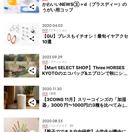
かわいいNEWS③＋d（プラスディー）の
うがい用コップ
2020.04.03
雑貨
/ ファッション
【GU】プレスもイチオシ！最旬イヤアクセ
10選
2023.09.29
雑貨
/ ファッション
【Mart SELECT SHOP】Three HORSES
KYOTOのエコバッグ&エプロンで秋にシフ
ト!
2020.11.30
雑貨
/ 家電
【3COINS 11月】スリーコインズの「加湿
器」3000 円〜1000円の3種を比べてみま
した
2020.08.25
雑貨
/ ハンドメイド・DIY
【親子でできる自由研究】小学生が夢中に