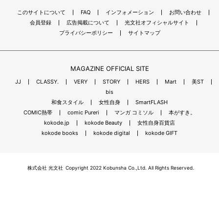
このサイトについて
FAQ
インフォメーション
お問い合わせ
会員登録
広告掲載について
光文社オフィシャルサイト
プライバシーポリシー
サイトマップ
MAGAZINE OFFICIAL SITE
JJ
CLASSY.
VERY
STORY
HERS
Mart
美ST
bis
和食スタイル
女性自身
SmartFLASH
COMIC熱帯
comic Pureri
マンガ コミソル
本がすき。
kokode.jp
kokode Beauty
女性自身百貨店
kokode books
kokode digital
kokode GIFT
株式会社 光文社
Copyright 2022 Kobunsha Co.,Ltd. All Rights Reserved.