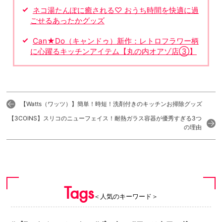
ネコ湯たんぽに癒される♡ おうち時間を快適に過
ごせるあったかグッズ
Can★Do（キャンドゥ）新作：レトロフラワー柄
に心躍るキッチンアイテム【丸の内オアゾ店③】
【Watts（ワッツ）】簡単！時短！洗剤付きのキッチンお掃除グッズ
【3COINS】スリコのニューフェイス！耐熱ガラス容器が優秀すぎる3つ
の理由
Tags
＜人気のキーワード＞