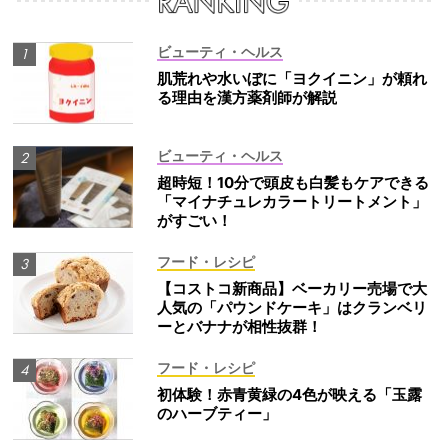
ビューティ・ヘルス
肌荒れや水いぼに「ヨクイニン」が頼れ
る理由を漢方薬剤師が解説
ビューティ・ヘルス
超時短！10分で頭皮も白髪もケアできる
「マイナチュレカラートリートメント」
がすごい！
フード・レシピ
【コストコ新商品】ベーカリー売場で大
人気の「パウンドケーキ」はクランベリ
ーとバナナが相性抜群！
フード・レシピ
初体験！赤青黄緑の4色が映える「玉露
のハーブティー」