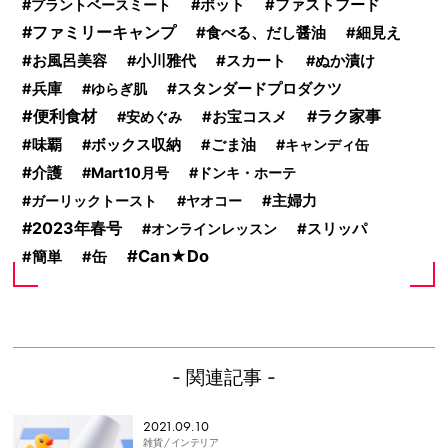
プラントベースミート
ポット
ファストフード
ファミリーキャンプ
食べる、だし醤油
細見え
お風呂美容
スカート
小川雅代
ぬか漬け
スタンダードプロダクツ
兵庫
ゆらぎ肌
便利食材
ラク家事
安めぐみ
お宝コスメ
味覇
ボックス収納
ごま油
キャンディ缶
介護
Mart10月号
ドンキ・ホーテ
ガーリックトースト
ヤオコー
主婦力
2023年春号
オンラインレッスン
スリッパ
Can★Do
簡単
缶
- 関連記事 -
2021.09.10
雑貨
/ インテリア