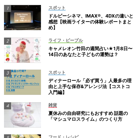
スポット
ドルビーシネマ、IMAX®、4DXの違いと
感想【映画ライターの体験レポートまと
め】
ライフ・ピープル
キャメレオン竹田の週間占い★1月8日〜
14日のあなたと子どもの運勢は？
スポット
ディナーロール「必ず買う」人最多の理
由と上手な保存&アレンジ法【コストコ
入門編】
雑貨
夏休みの自由研究にもおすすめ 話題の
「マシュマロスライム」のつくり方
フード・レシピ