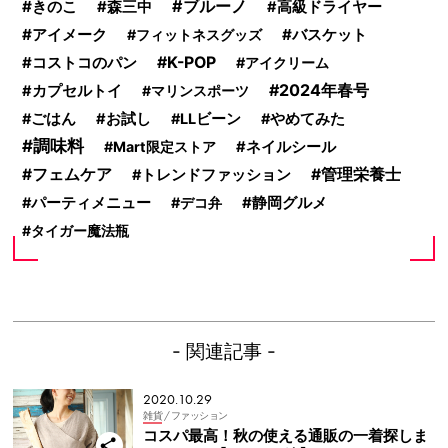
ブルーノ
きのこ
森三中
高級ドライヤー
アイメーク
バスケット
フィットネスグッズ
コストコのパン
K-POP
アイクリーム
2024年春号
カプセルトイ
マリンスポーツ
ごはん
お試し
LLビーン
やめてみた
調味料
Mart限定ストア
ネイルシール
フェムケア
管理栄養士
トレンドファッション
静岡グルメ
パーティメニュー
デコ弁
タイガー魔法瓶
- 関連記事 -
2020.10.29
雑貨
/ ファッション
コスパ最高！秋の使える通販の一着探しま