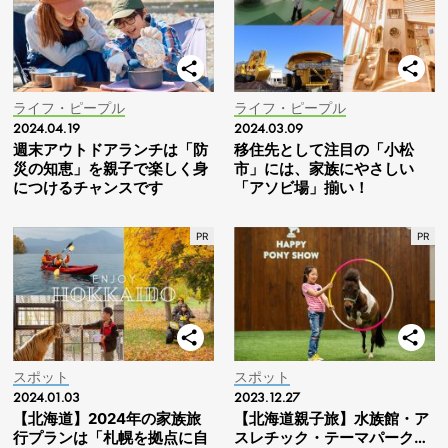
ライフ・ピープル
ライフ・ピープル
2024.04.19
2024.03.09
週末アウトドアランチは「防
移住先として注目の「小松
災の知恵」を親子で楽しく身
市」には、家族にやさしい
につけるチャンスです
「アソビ場」揃い！
スポット
スポット
2024.01.03
2023.12.27
【北海道】2024年の家族旅
【北海道親子旅】水族館・ア
行プランは「札幌を拠点に自
スレチック・テーマパーク…