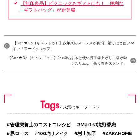
【無印良品】ピクニックもギフトにも！ 便利な
「ギフトバッグ」が新登場
【Can★Do（キャンドゥ）】数年来のストレスが解消！驚くほど使いや
すい「フードクリップ」
【Can★Do（キャンドゥ）】2つ連結すると使い勝手爆上がり！幅が狭
くスリムな「折り畳みスタンド」
Tags
＜人気のキーワード＞
管理栄養士のコストコレシピ
Martist滝野香織
豚ロース
100均リメイク
村上知子
ZARAHOME