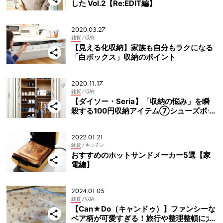
した Vol.2【Re:EDIT編】
2020.03.27
雑貨
/ 収納
【見える化収納】家族も自分もラクになる
「白ボックス」収納のポイント
2020.11.17
雑貨
/ 収納
【ダイソー・Seria】「収納の悩み」を瞬
殺する100円収納アイテム⑦シューズボッ
クス編
2022.01.21
雑貨
/ キッチン
おすすめのホットサンドメーカー5選【家
電編】
2024.01.05
雑貨
/ 収納
【Can★Do（キャンドゥ）】ファンシーな
ベア柄が可愛すぎる！旅行や整理整頓に大