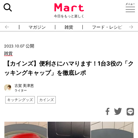
今日をもっと楽しく
占い
マガジン
雑貨
フード・レシピ
2023.10.07 公開
雑貨
【カインズ】便利さにハマります！1台3役の「ク
ッキングキャップ」を徹底レポ
古賀 美津恵
ライター
キッチングッズ
カインズ