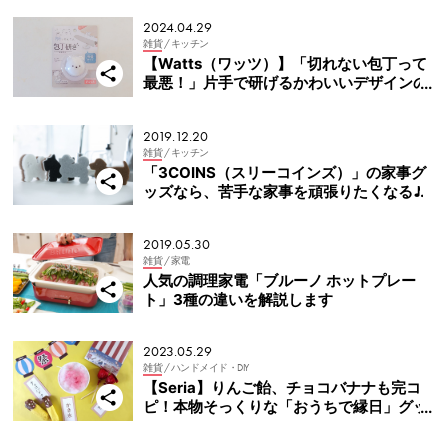
2024.04.29
雑貨
/ キッチン
【Watts（ワッツ）】「切れない包丁って
最悪！」片手で研げるかわいいデザインの
包丁研ぎ
2019.12.20
雑貨
/ キッチン
「3COINS（スリーコインズ）」の家事グ
ッズなら、苦手な家事を頑張りたくなる♪
2019.05.30
雑貨
/ 家電
人気の調理家電「ブルーノ ホットプレー
ト」3種の違いを解説します
2023.05.29
雑貨
/ ハンドメイド・DIY
【Seria】りんご飴、チョコバナナも完コ
ピ！本物そっくりな「おうちで縁日」グッ
ズ