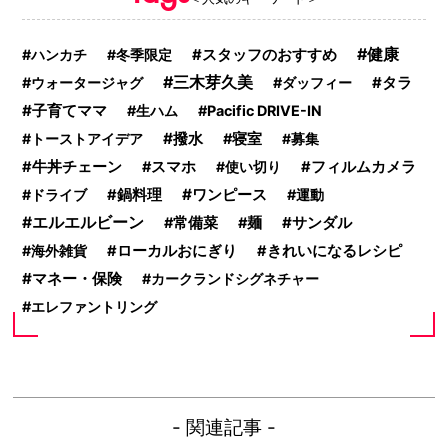
健康
ハンカチ
冬季限定
スタッフのおすすめ
三木芽久美
タラ
ウォータージャグ
ダッフィー
子育てママ
生ハム
Pacific DRIVE-IN
撥水
トーストアイデア
寝室
募集
牛丼チェーン
スマホ
使い切り
フィルムカメラ
ワンピース
ドライブ
鍋料理
運動
エルエルビーン
サンダル
常備菜
麺
海外雑貨
ローカルおにぎり
きれいになるレシピ
マネー・保険
カークランドシグネチャー
エレファントリング
- 関連記事 -