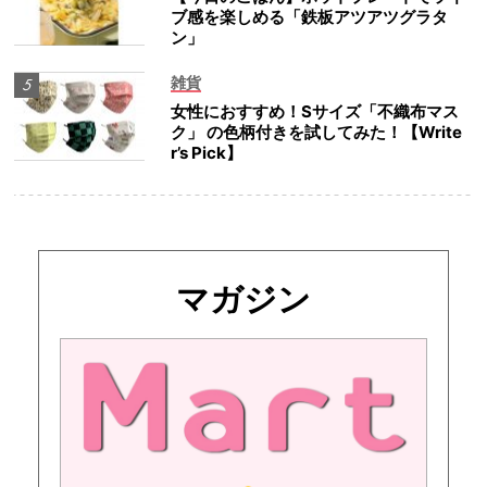
ブ感を楽しめる「鉄板アツアツグラタ
ン」
雑貨
女性におすすめ！Sサイズ「不織布マス
ク」 の色柄付きを試してみた！【Write
r’s Pick】
マガジン