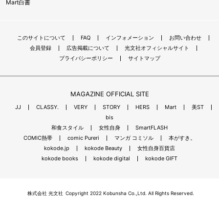
Mart白書
このサイトについて
FAQ
インフォメーション
お問い合わせ
会員登録
広告掲載について
光文社オフィシャルサイト
プライバシーポリシー
サイトマップ
MAGAZINE OFFICIAL SITE
JJ
CLASSY.
VERY
STORY
HERS
Mart
美ST
bis
和食スタイル
女性自身
SmartFLASH
COMIC熱帯
comic Pureri
マンガ コミソル
本がすき。
kokode.jp
kokode Beauty
女性自身百貨店
kokode books
kokode digital
kokode GIFT
株式会社 光文社
Copyright 2022 Kobunsha Co.,Ltd. All Rights Reserved.