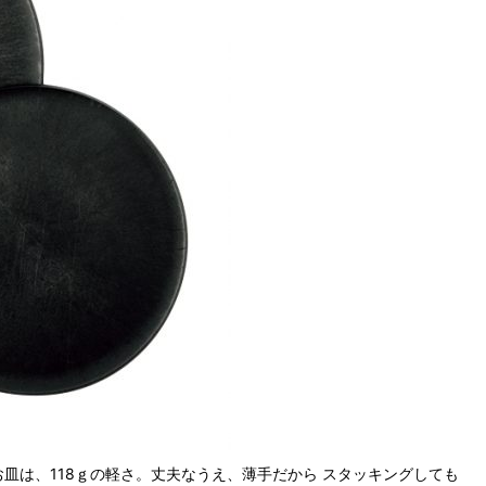
お皿は、118ｇの軽さ。丈夫なうえ、薄手だから スタッキングしても