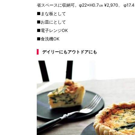
省スペースに収納可。φ22×H0.7㎝ ¥2,970、 φ17.
■まな板として
■お皿にとして
■電子レンジOK
■食洗機OK
デイリーにもアウトドアにも