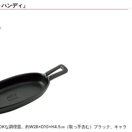
トハンディ」
な調理皿。約W28×D10×H4.5㎝（取っ手含む）ブラック、キャラ