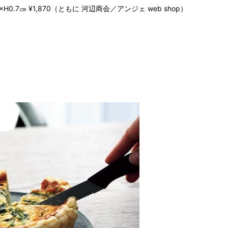
4×H0.7㎝ ¥1,870（ともに 河辺商会／アンジェ web shop）