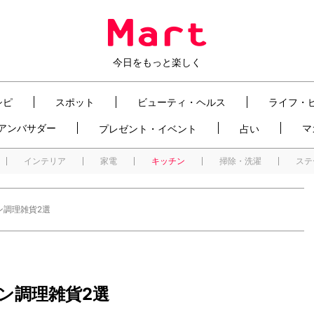
今日をもっと楽しく
シピ
スポット
ビューティ・ヘルス
ライフ・
t アンバサダー
マ
プレゼント・イベント
占い
インテリア
家電
キッチン
掃除・洗濯
ステ
ン調理雑貨2選
ン調理雑貨2選