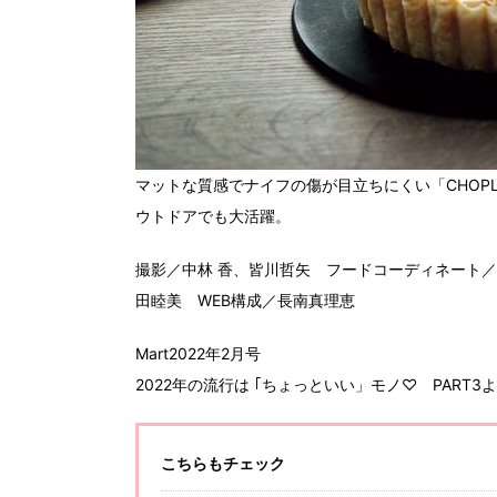
マットな質感でナイフの傷が目立ちにくい「CHOP
ウトドアでも大活躍。
撮影／中林 香、皆川哲矢 フードコーディネート／加
田睦美 WEB構成／長南真理恵
Mart2022年2月号
2022年の流行は ｢ちょっといい」モノ♡ PART3
こちらもチェック