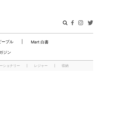
ピープル
Mart 白書
ガジン
ーショナリー
レジャー
収納