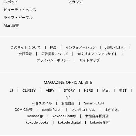
スポット
マガジン
ビューティ・ヘルス
ライフ・ピープル
Mart白書
このサイトについて
FAQ
インフォメーション
お問い合わせ
会員登録
広告掲載について
光文社オフィシャルサイト
プライバシーポリシー
サイトマップ
MAGAZINE OFFICIAL SITE
JJ
CLASSY.
VERY
STORY
HERS
Mart
美ST
bis
和食スタイル
女性自身
SmartFLASH
COMIC熱帯
comic Pureri
マンガ コミソル
本がすき。
kokode.jp
kokode Beauty
女性自身百貨店
kokode books
kokode digital
kokode GIFT