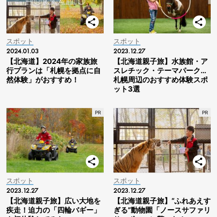
スポット
スポット
2024.01.03
2023.12.27
【北海道】2024年の家族旅
【北海道親子旅】水族館・ア
行プランは「札幌を拠点に自
スレチック・テーマパーク…
然体験」がおすすめ！
札幌周辺のおすすめ体験スポ
ット3選
スポット
スポット
2023.12.27
2023.12.27
【北海道親子旅】広い大地を
【北海道親子旅】“ふれあえす
疾走！迫力の「四輪バギー」
ぎる”動物園「ノースサファリ