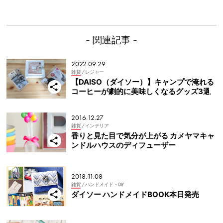
- 関連記事 -
2022.09.29
雑貨
/ レジャー
【DAISO（ダイソー）】キャンプで淹れる
コーヒーが劇的に美味しくなるグッズ3選
2016.12.27
雑貨
/ インテリア
香りと見た目で気分が上がる カメヤマキャ
ンドルハウスのディフューザー
2018.11.08
雑貨
/ ハンドメイド・DIY
ダイソー ハンドメイドBOOK本日発売