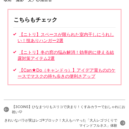
こちらもチェック
【ニトリ】スペースが限られた室内干しにうれし
い！技ありハンガー2選
【ニトリ】冬の窓の悩み解消！効率的に使える結
露対策アイテム2選
【Can★Do（キャンドゥ）】アイデア賞もののケ
ースでマスクの持ち歩きの便利さアップ
【3COINS】ひなまつりもスリコで決まり！くすみカラーでおしゃれにお
祝い♡
きれいなバラが実はレゴ®ブロック！大人もハマった「大人レゴづくりで
マインドフルネス」体験