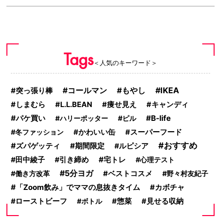
Tags
＜人気のキーワード＞
IKEA
コールマン
もやし
突っ張り棒
しまむら
L.L.BEAN
痩せ見え
キャンディ
パケ買い
B-life
ハリーポッター
ピル
冬ファッション
かわいい缶
スーパーフード
おすすめ
ズパゲッティ
期間限定
ルピシア
宅トレ
田中綾子
引き締め
心理テスト
5分ヨガ
働き方改革
ベストコスメ
野々村友紀子
「Zoom飲み」でママの息抜きタイム
カボチャ
ローストビーフ
ボトル
惣菜
見せる収納