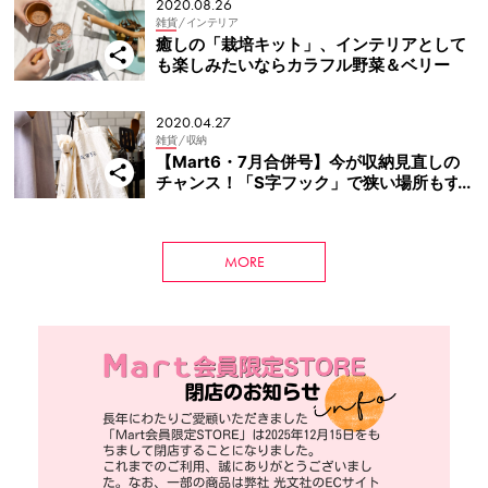
2020.08.26
雑貨
/ インテリア
癒しの「栽培キット」、インテリアとして
も楽しみたいならカラフル野菜＆ベリー
2020.04.27
雑貨
/ 収納
【Mart6・7月合併号】今が収納見直しの
チャンス！「S字フック」で狭い場所もす
っきり
MORE