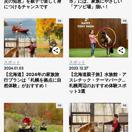
災の知恵」を親子で楽しく身
市」には、家族にやさしい
につけるチャンスです
「アソビ場」揃い！
スポット
スポット
2024.01.03
2023.12.27
【北海道】2024年の家族旅
【北海道親子旅】水族館・ア
行プランは「札幌を拠点に自
スレチック・テーマパーク…
然体験」がおすすめ！
札幌周辺のおすすめ体験スポ
ット3選