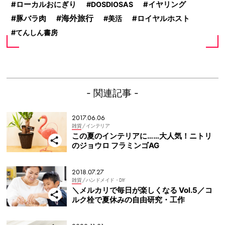
ローカルおにぎり
DOSDIOSAS
イヤリング
豚バラ肉
海外旅行
美活
ロイヤルホスト
てんしん書房
- 関連記事 -
2017.06.06
雑貨
/ インテリア
この夏のインテリアに……大人気！ニトリ
のジョウロ フラミンゴAG
2018.07.27
雑貨
/ ハンドメイド・DIY
＼メルカリで毎日が楽しくなる Vol.5／コ
ルク栓で夏休みの自由研究・工作