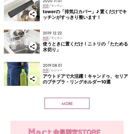
2020.11.01
雑貨
/ キッチン
towerの「排気口カバー」♪ 置くだけでキ
ッチンがすっきり整います！
2019.12.22
雑貨
/ キッチン
使うときに置くだけ！ニトリの「たためる
水切り」
2019.08.01
雑貨
/ レジャー
アウトドアで大活躍！キャンドゥ、セリア
のプチプラ・リングホルダー10選
MORE