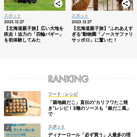
スポット
スポット
2023.12.27
2023.12.27
【北海道親子旅】広い大地を
【北海道親子旅】“ふれあえす
疾走！迫力の「四輪バギー」
ぎる”動物園「ノースサファリ
を初体験してみた
サッポロ」に驚いた！
フード・レシピ
「築地銀だこ」直伝の”カリフワたこ焼
き”レシピ！3種のソースも「銀だこ風」
で
スポット
ディナーロール「必ず買う」人最多の理