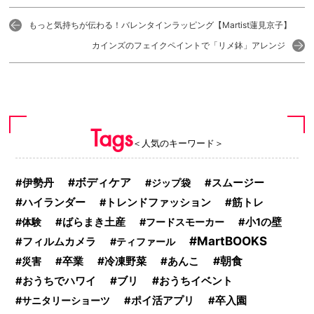
もっと気持ちが伝わる！バレンタインラッピング【Martist蓮見京子】
カインズのフェイクペイントで「リメ鉢」アレンジ
Tags
＜人気のキーワード＞
ボディケア
伊勢丹
ジップ袋
スムージー
ハイランダー
トレンドファッション
筋トレ
体験
ばらまき土産
フードスモーカー
小1の壁
MartBOOKS
フィルムカメラ
ティファール
冷凍野菜
朝食
災害
卒業
あんこ
ブリ
おうちイベント
おうちでハワイ
サニタリーショーツ
ポイ活アプリ
卒入園