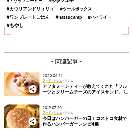
ドリップコーヒー
今泉マユ子
カウリアンドリィリィ
ツールボックス
ワンプレートごはん
natsucamp
ハイライト
もやし
- 関連記事 -
2020.06.11
フード・レシピ
/ レシピ
アフタヌーンティーが教えてくれた「フル
ーツとクリームチーズのアイスサンド」で
至福のおうち時間
2019.07.20
フード・レシピ
/ レシピ
今日はハンバーガーの日！コストコ食材で
作るハンバーガーレシピ4選