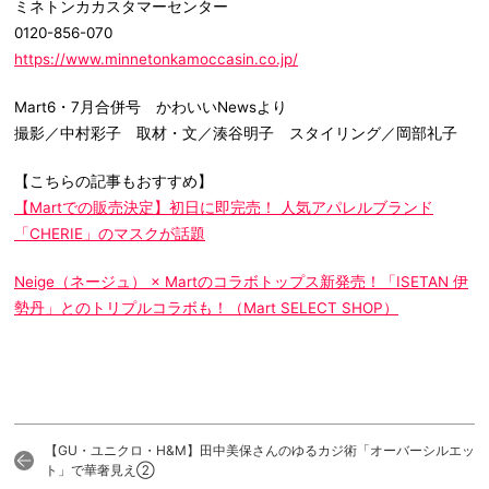
ミネトンカカスタマーセンター
0120-856-070
https://www.minnetonkamoccasin.co.jp/
Mart6・7月合併号 かわいいNews
より
撮影／中村彩子 取材・文／湊谷明子 スタイリング／岡部礼子
【こちらの記事もおすすめ】
【Martでの販売決定】初日に即完売！ 人気アパレルブランド
「CHERIE」のマスクが話題
Neige（ネージュ） × Martのコラボトップス新発売！「ISETAN 伊
勢丹」とのトリプルコラボも！（Mart SELECT SHOP）
【GU・ユニクロ・H&M】田中美保さんのゆるカジ術「オーバーシルエッ
ト」で華奢見え②