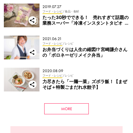
2019.07.27
フード・レシピ
/ 食品・食材
たった30秒でできる！ 売れすぎて話題の
業務スーパー「冷凍インスタントタピオ
カ」
2021.06.21
フード・レシピ
/ レシピ
お弁当づくりは人生の縮図⁉ 宮崎謙介さん
の「ボロネーゼリメイク弁当」
2020.08.09
フード・レシピ
/ レシピ
力尽きたら「一麺一菜」ズボラ飯！【まぜ
そば＋特製ごまだれ水餃子】
MORE