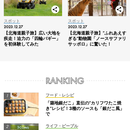
スポット
スポット
2023.12.27
2023.12.27
【北海道親子旅】広い大地を
【北海道親子旅】“ふれあえす
疾走！迫力の「四輪バギー」
ぎる”動物園「ノースサファリ
を初体験してみた
サッポロ」に驚いた！
フード・レシピ
「築地銀だこ」直伝の”カリフワたこ焼
き”レシピ！3種のソースも「銀だこ風」
で
ライフ・ピープル