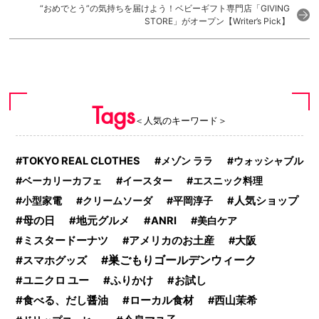
“おめでとう”の気持ちを届けよう！ベビーギフト専門店「GIVING
STORE」がオープン【Writer’s Pick】
Tags
＜人気のキーワード＞
TOKYO REAL CLOTHES
メゾン ララ
ウォッシャブル
ベーカリーカフェ
イースター
エスニック料理
小型家電
クリームソーダ
平岡淳子
人気ショップ
母の日
地元グルメ
ANRI
美白ケア
ミスタードーナツ
アメリカのお土産
大阪
スマホグッズ
巣ごもりゴールデンウィーク
ふりかけ
ユニクロ ユー
お試し
食べる、だし醤油
ローカル食材
西山茉希