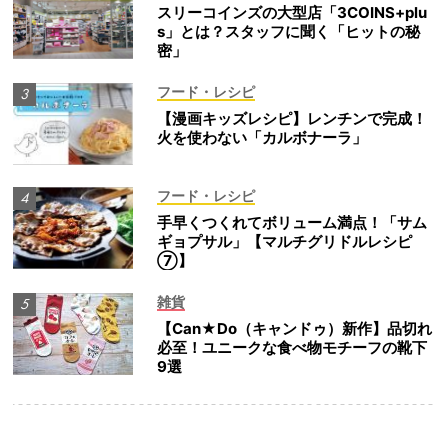
スリーコインズの大型店「3COINS+plu
s」とは？スタッフに聞く「ヒットの秘
密」
フード・レシピ
【漫画キッズレシピ】レンチンで完成！
火を使わない「カルボナーラ」
フード・レシピ
手早くつくれてボリューム満点！「サム
ギョプサル」【マルチグリドルレシピ
⑦】
雑貨
【Can★Do（キャンドゥ）新作】品切れ
必至！ユニークな食べ物モチーフの靴下
9選