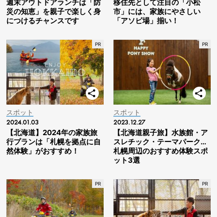
週末アウトドアランチは「防
移住先として注目の「小松
災の知恵」を親子で楽しく身
市」には、家族にやさしい
につけるチャンスです
「アソビ場」揃い！
スポット
スポット
2024.01.03
2023.12.27
【北海道】2024年の家族旅
【北海道親子旅】水族館・ア
行プランは「札幌を拠点に自
スレチック・テーマパーク…
然体験」がおすすめ！
札幌周辺のおすすめ体験スポ
ット3選