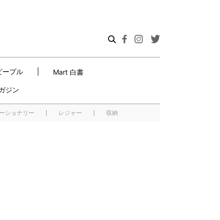
ピープル
Mart 白書
ガジン
ーショナリー
レジャー
収納