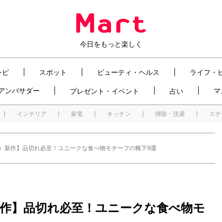
今日をもっと楽しく
シピ
スポット
ビューティ・ヘルス
ライフ・
t アンバサダー
マ
プレゼント・イベント
占い
インテリア
家電
キッチン
掃除・洗濯
ステ
ゥ）新作】品切れ必至！ユニークな食べ物モチーフの靴下9選
新作】品切れ必至！ユニークな食べ物モ