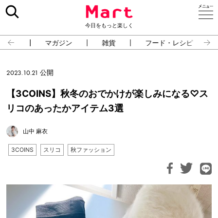
今日をもっと楽しく
占い
マガジン
雑貨
フード・レシピ
2023.10.21 公開
【3COINS】秋冬のおでかけが楽しみになる♡ス
リコのあったかアイテム3選
山中 麻衣
3COINS
スリコ
秋ファッション