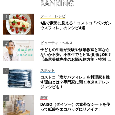
フード・レシピ
1品で豪勢に見える！コストコ「パンガシ
ウスフィレ」のレシピ4選
ビューティ・ヘルス
子どもの生理が受験や移動教室と重なら
ないか不安。小学生でもピル服用はOK？
【高尾美穂先生のお悩み処方箋・特別
編】
スポット
コストコ「塩サバフィレ」を料理家も推
す理由とは？専門家に聞く冷凍＆アレン
ジレシピも！
雑貨
DAISO（ダイソー）の意外なシートを使
って紙袋をエコバッグにリメイク！