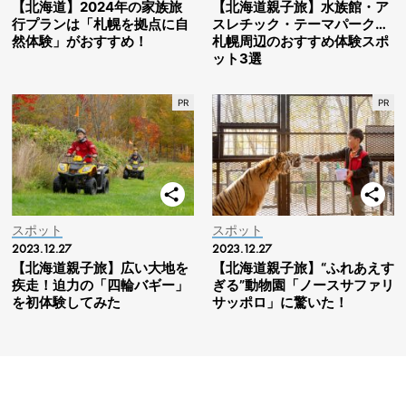
【北海道】2024年の家族旅
【北海道親子旅】水族館・ア
行プランは「札幌を拠点に自
スレチック・テーマパーク…
然体験」がおすすめ！
札幌周辺のおすすめ体験スポ
ット3選
スポット
スポット
2023.12.27
2023.12.27
【北海道親子旅】広い大地を
【北海道親子旅】“ふれあえす
疾走！迫力の「四輪バギー」
ぎる”動物園「ノースサファリ
を初体験してみた
サッポロ」に驚いた！