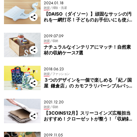
2024.01.18
雑貨
/ 掃除・洗濯
【DAISO（ダイソー）】頑固なサッシの汚
れを一網打尽！子どものお手伝いにも使え
る専用ブラシ
2019.07.09
雑貨
/ 収納
ナチュラルなインテリアにマッチ！自然素
材の収納ケース7選
2018.06.23
雑貨
/ ファッション
３つのデザインを一個で楽しめる 「紀ノ国
屋 鎌倉店」の カモフラリバーシブルバッ
グ
2021.12.20
雑貨
/ 収納
【3COINS12月】スリーコインズ広報担当
おすすめ！クローゼットが整う！「収納雑
貨」
2019.11.05