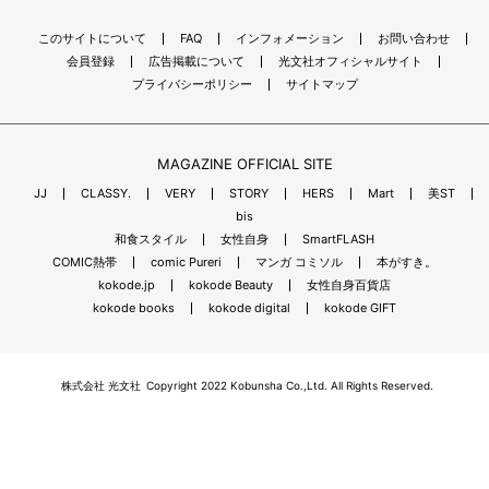
このサイトについて
FAQ
インフォメーション
お問い合わせ
会員登録
広告掲載について
光文社オフィシャルサイト
プライバシーポリシー
サイトマップ
MAGAZINE OFFICIAL SITE
JJ
CLASSY.
VERY
STORY
HERS
Mart
美ST
bis
和食スタイル
女性自身
SmartFLASH
COMIC熱帯
comic Pureri
マンガ コミソル
本がすき。
kokode.jp
kokode Beauty
女性自身百貨店
kokode books
kokode digital
kokode GIFT
株式会社 光文社
Copyright 2022 Kobunsha Co.,Ltd. All Rights Reserved.