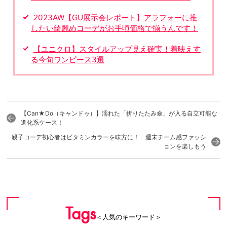
2023AW【GU展示会レポート】アラフォーに推
したい綺麗めコーデがお手頃価格で揃うんです！
【ユニクロ】スタイルアップ見え確実！着映えす
る今旬ワンピース3選
【Can★Do（キャンドゥ）】濡れた「折りたたみ傘」が入る自立可能な
進化系ケース！
親子コーデ初心者はビタミンカラーを味方に！ 週末チーム感ファッシ
ョンを楽しもう
Tags
＜人気のキーワード＞